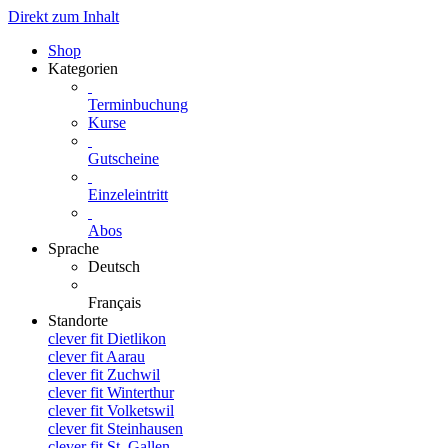
Direkt zum Inhalt
Shop
Kategorien
Terminbuchung
Kurse
Gutscheine
Einzeleintritt
Abos
Sprache
Deutsch
Français
Standorte
clever fit Dietlikon
clever fit Aarau
clever fit Zuchwil
clever fit Winterthur
clever fit Volketswil
clever fit Steinhausen
clever fit St. Gallen