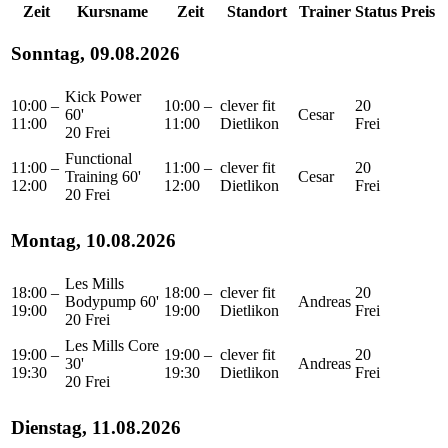
Zeit
Kursname
Zeit
Standort
Trainer
Status
Preis
Sonntag, 09.08.2026
Kick Power
10:00 –
10:00 –
clever fit
20
60'
Cesar
11:00
11:00
Dietlikon
Frei
20 Frei
Functional
11:00 –
11:00 –
clever fit
20
Training 60'
Cesar
12:00
12:00
Dietlikon
Frei
20 Frei
Montag, 10.08.2026
Les Mills
18:00 –
18:00 –
clever fit
20
Bodypump 60'
Andreas
19:00
19:00
Dietlikon
Frei
20 Frei
Les Mills Core
19:00 –
19:00 –
clever fit
20
30'
Andreas
19:30
19:30
Dietlikon
Frei
20 Frei
Dienstag, 11.08.2026