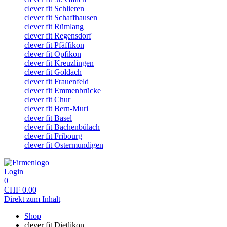
clever fit Schlieren
clever fit Schaffhausen
clever fit Rümlang
clever fit Regensdorf
clever fit Pfäffikon
clever fit Opfikon
clever fit Kreuzlingen
clever fit Goldach
clever fit Frauenfeld
clever fit Emmenbrücke
clever fit Chur
clever fit Bern-Muri
clever fit Basel
clever fit Bachenbülach
clever fit Fribourg
clever fit Ostermundigen
Login
0
CHF
0.00
Direkt zum Inhalt
Shop
clever fit Dietlikon