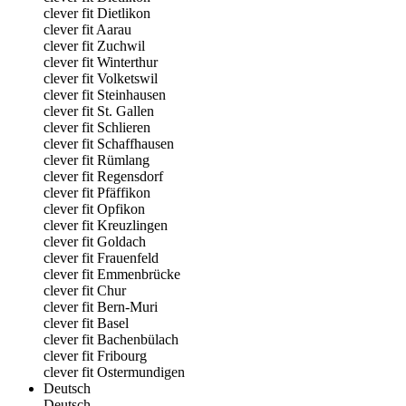
clever fit Dietlikon
clever fit Aarau
clever fit Zuchwil
clever fit Winterthur
clever fit Volketswil
clever fit Steinhausen
clever fit St. Gallen
clever fit Schlieren
clever fit Schaffhausen
clever fit Rümlang
clever fit Regensdorf
clever fit Pfäffikon
clever fit Opfikon
clever fit Kreuzlingen
clever fit Goldach
clever fit Frauenfeld
clever fit Emmenbrücke
clever fit Chur
clever fit Bern-Muri
clever fit Basel
clever fit Bachenbülach
clever fit Fribourg
clever fit Ostermundigen
Deutsch
Deutsch