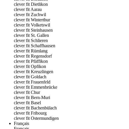
clever fit Dietlikon
clever fit Aarau
clever fit Zuchwil
clever fit Winterthur
clever fit Volketswil
clever fit Steinhausen
clever fit St. Gallen
clever fit Schlieren
clever fit Schaffhausen
clever fit Rümlang
clever fit Regensdorf
clever fit Pfäffikon
clever fit Opfikon
clever fit Kreuzlingen
clever fit Goldach
clever fit Frauenfeld
clever fit Emmenbrücke
clever fit Chur
clever fit Bern-Muri
clever fit Basel
clever fit Bachenbülach
clever fit Fribourg
clever fit Ostermundigen
Français
Français