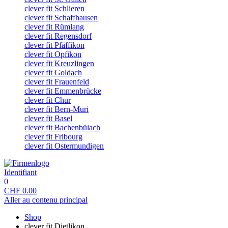
clever fit Schlieren
clever fit Schaffhausen
clever fit Rümlang
clever fit Regensdorf
clever fit Pfäffikon
clever fit Opfikon
clever fit Kreuzlingen
clever fit Goldach
clever fit Frauenfeld
clever fit Emmenbrücke
clever fit Chur
clever fit Bern-Muri
clever fit Basel
clever fit Bachenbülach
clever fit Fribourg
clever fit Ostermundigen
Identifiant
0
CHF
0.00
Aller au contenu principal
Shop
clever fit Dietlikon