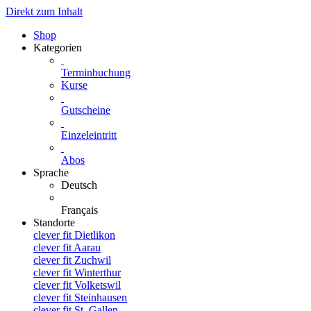
Direkt zum Inhalt
Shop
Kategorien
Terminbuchung
Kurse
Gutscheine
Einzeleintritt
Abos
Sprache
Deutsch
Français
Standorte
clever fit Dietlikon
clever fit Aarau
clever fit Zuchwil
clever fit Winterthur
clever fit Volketswil
clever fit Steinhausen
clever fit St. Gallen