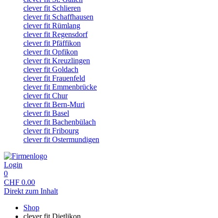
clever fit Schlieren
clever fit Schaffhausen
clever fit Rümlang
clever fit Regensdorf
clever fit Pfäffikon
clever fit Opfikon
clever fit Kreuzlingen
clever fit Goldach
clever fit Frauenfeld
clever fit Emmenbrücke
clever fit Chur
clever fit Bern-Muri
clever fit Basel
clever fit Bachenbülach
clever fit Fribourg
clever fit Ostermundigen
Login
0
CHF
0.00
Direkt zum Inhalt
Shop
clever fit Dietlikon