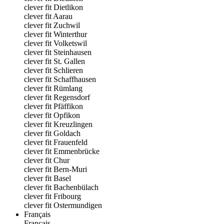
clever fit Dietlikon
clever fit Aarau
clever fit Zuchwil
clever fit Winterthur
clever fit Volketswil
clever fit Steinhausen
clever fit St. Gallen
clever fit Schlieren
clever fit Schaffhausen
clever fit Rümlang
clever fit Regensdorf
clever fit Pfäffikon
clever fit Opfikon
clever fit Kreuzlingen
clever fit Goldach
clever fit Frauenfeld
clever fit Emmenbrücke
clever fit Chur
clever fit Bern-Muri
clever fit Basel
clever fit Bachenbülach
clever fit Fribourg
clever fit Ostermundigen
Français
Français