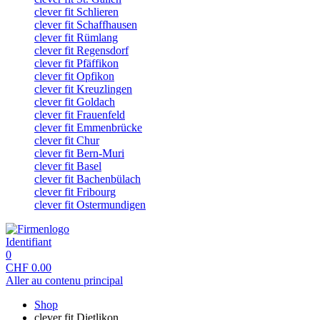
clever fit Schlieren
clever fit Schaffhausen
clever fit Rümlang
clever fit Regensdorf
clever fit Pfäffikon
clever fit Opfikon
clever fit Kreuzlingen
clever fit Goldach
clever fit Frauenfeld
clever fit Emmenbrücke
clever fit Chur
clever fit Bern-Muri
clever fit Basel
clever fit Bachenbülach
clever fit Fribourg
clever fit Ostermundigen
Identifiant
0
CHF
0.00
Aller au contenu principal
Shop
clever fit Dietlikon