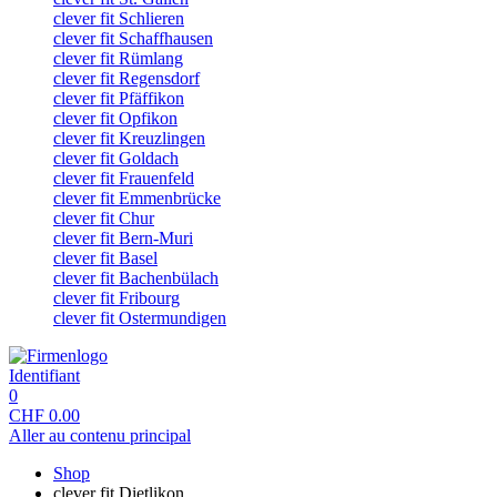
clever fit Schlieren
clever fit Schaffhausen
clever fit Rümlang
clever fit Regensdorf
clever fit Pfäffikon
clever fit Opfikon
clever fit Kreuzlingen
clever fit Goldach
clever fit Frauenfeld
clever fit Emmenbrücke
clever fit Chur
clever fit Bern-Muri
clever fit Basel
clever fit Bachenbülach
clever fit Fribourg
clever fit Ostermundigen
Identifiant
0
CHF
0.00
Aller au contenu principal
Shop
clever fit Dietlikon