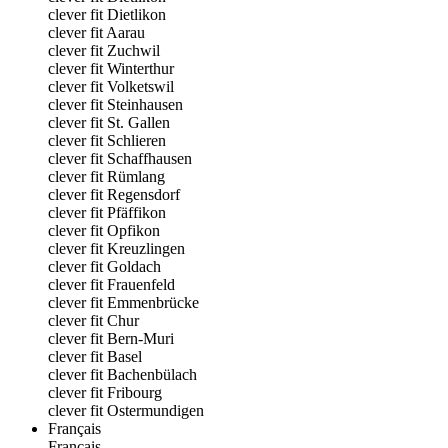
clever fit Dietlikon
clever fit Aarau
clever fit Zuchwil
clever fit Winterthur
clever fit Volketswil
clever fit Steinhausen
clever fit St. Gallen
clever fit Schlieren
clever fit Schaffhausen
clever fit Rümlang
clever fit Regensdorf
clever fit Pfäffikon
clever fit Opfikon
clever fit Kreuzlingen
clever fit Goldach
clever fit Frauenfeld
clever fit Emmenbrücke
clever fit Chur
clever fit Bern-Muri
clever fit Basel
clever fit Bachenbülach
clever fit Fribourg
clever fit Ostermundigen
Français
Français