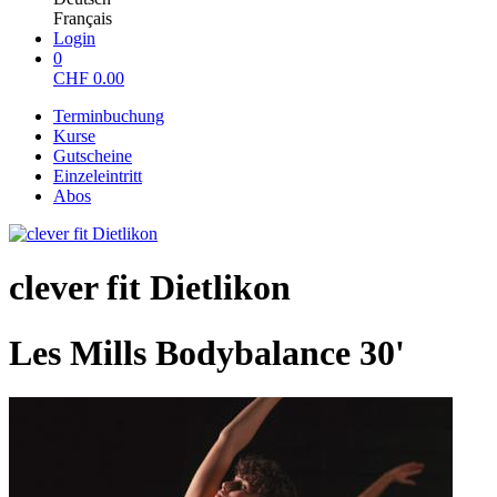
Français
Login
0
CHF
0.00
Terminbuchung
Kurse
Gutscheine
Einzeleintritt
Abos
clever fit Dietlikon
Les Mills Bodybalance 30'