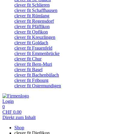
clever fit Schlieren
clever fit Schaffhausen
clever fit Rümlang
clever fit Regensdorf
clever fit Pfäffikon
clever fit Opfikon
clever fit Kreuzlingen
clever fit Goldach
clever fit Frauenfeld
clever fit Emmenbrücke
clever fit Chur
clever fit Bern-Muri
clever fit Basel
clever fit Bachenbülach
clever fit Fribourg
clever fit Ostermundigen
Login
0
CHF
0.00
Direkt zum Inhalt
Shop
clever fit Dietlikon