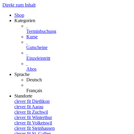
Direkt zum Inhalt
Shop
Kategorien
Terminbuchung
Kurse
Gutscheine
Einzeleintritt
Abos
Sprache
Deutsch
Français
Standorte
clever fit Dietlikon
clever fit Aarau
clever fit Zuchwil
clever fit Winterthur
clever fit Volketswil
clever fit Steinhausen
clever fit St. Gallen