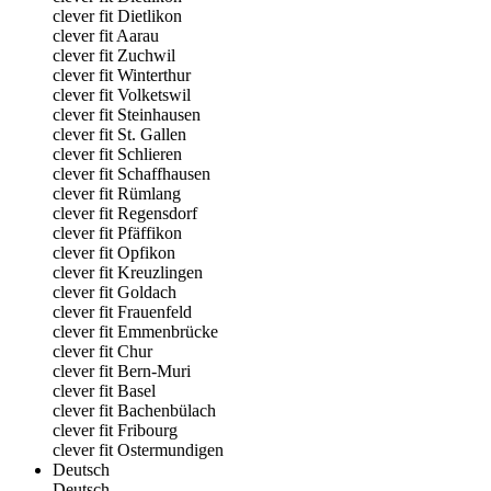
clever fit Dietlikon
clever fit Aarau
clever fit Zuchwil
clever fit Winterthur
clever fit Volketswil
clever fit Steinhausen
clever fit St. Gallen
clever fit Schlieren
clever fit Schaffhausen
clever fit Rümlang
clever fit Regensdorf
clever fit Pfäffikon
clever fit Opfikon
clever fit Kreuzlingen
clever fit Goldach
clever fit Frauenfeld
clever fit Emmenbrücke
clever fit Chur
clever fit Bern-Muri
clever fit Basel
clever fit Bachenbülach
clever fit Fribourg
clever fit Ostermundigen
Deutsch
Deutsch