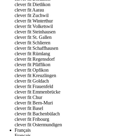
clever fit Dietlikon
clever fit Aarau
clever fit Zuchwil
clever fit Winterthur
clever fit Volketswil
clever fit Steinhausen
clever fit St. Gallen
clever fit Schlieren
clever fit Schaffhausen
clever fit Rümlang
clever fit Regensdorf
clever fit Pfäffikon
clever fit Opfikon
clever fit Kreuzlingen
clever fit Goldach
clever fit Frauenfeld
clever fit Emmenbrücke
clever fit Chur
clever fit Bern-Muri
clever fit Basel
clever fit Bachenbülach
clever fit Fribourg
clever fit Ostermundigen
Français
Français