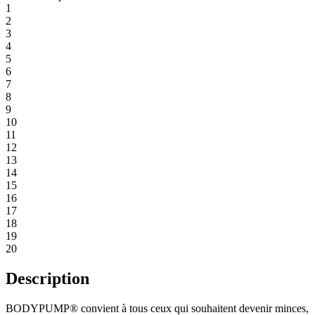
1
2
3
4
5
6
7
8
9
10
11
12
13
14
15
16
17
18
19
20
Description
BODYPUMP® convient à tous ceux qui souhaitent devenir minces,