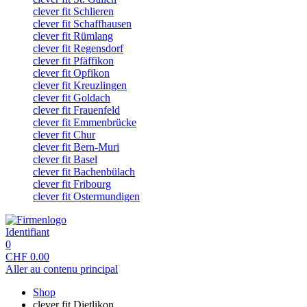
clever fit Schlieren
clever fit Schaffhausen
clever fit Rümlang
clever fit Regensdorf
clever fit Pfäffikon
clever fit Opfikon
clever fit Kreuzlingen
clever fit Goldach
clever fit Frauenfeld
clever fit Emmenbrücke
clever fit Chur
clever fit Bern-Muri
clever fit Basel
clever fit Bachenbülach
clever fit Fribourg
clever fit Ostermundigen
Identifiant
0
CHF
0.00
Aller au contenu principal
Shop
clever fit Dietlikon