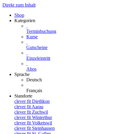
Direkt zum Inhalt
Shop
Kategorien
Terminbuchung
Kurse
Gutscheine
Einzeleintritt
Abos
Sprache
Deutsch
Français
Standorte
clever fit Dietlikon
clever fit Aarau
clever fit Zuchwil
clever fit Winterthur
clever fit Volketswil
clever fit Steinhausen
clever fit St. Gallen