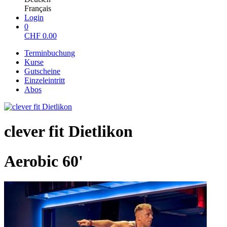
Français
Login
0
CHF
0.00
Terminbuchung
Kurse
Gutscheine
Einzeleintritt
Abos
clever fit Dietlikon
Aerobic 60'