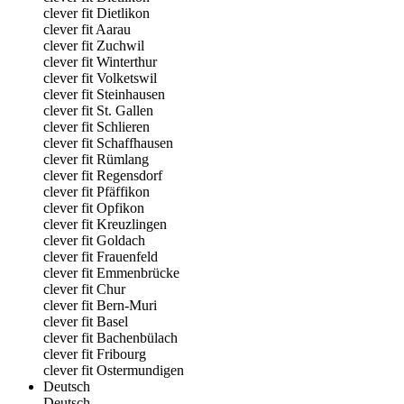
clever fit Dietlikon
clever fit Aarau
clever fit Zuchwil
clever fit Winterthur
clever fit Volketswil
clever fit Steinhausen
clever fit St. Gallen
clever fit Schlieren
clever fit Schaffhausen
clever fit Rümlang
clever fit Regensdorf
clever fit Pfäffikon
clever fit Opfikon
clever fit Kreuzlingen
clever fit Goldach
clever fit Frauenfeld
clever fit Emmenbrücke
clever fit Chur
clever fit Bern-Muri
clever fit Basel
clever fit Bachenbülach
clever fit Fribourg
clever fit Ostermundigen
Deutsch
Deutsch