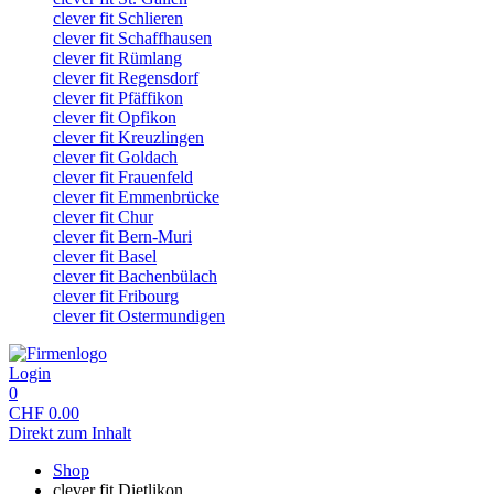
clever fit Schlieren
clever fit Schaffhausen
clever fit Rümlang
clever fit Regensdorf
clever fit Pfäffikon
clever fit Opfikon
clever fit Kreuzlingen
clever fit Goldach
clever fit Frauenfeld
clever fit Emmenbrücke
clever fit Chur
clever fit Bern-Muri
clever fit Basel
clever fit Bachenbülach
clever fit Fribourg
clever fit Ostermundigen
Login
0
CHF
0.00
Direkt zum Inhalt
Shop
clever fit Dietlikon