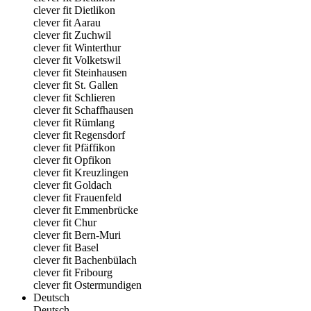
clever fit Dietlikon
clever fit Aarau
clever fit Zuchwil
clever fit Winterthur
clever fit Volketswil
clever fit Steinhausen
clever fit St. Gallen
clever fit Schlieren
clever fit Schaffhausen
clever fit Rümlang
clever fit Regensdorf
clever fit Pfäffikon
clever fit Opfikon
clever fit Kreuzlingen
clever fit Goldach
clever fit Frauenfeld
clever fit Emmenbrücke
clever fit Chur
clever fit Bern-Muri
clever fit Basel
clever fit Bachenbülach
clever fit Fribourg
clever fit Ostermundigen
Deutsch
Deutsch