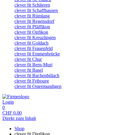
clever fit Schlieren
clever fit Schaffhausen
clever fit Rümlang
clever fit Regensdorf
clever fit Pfäffikon
clever fit Opfikon
clever fit Kreuzlingen
clever fit Goldach
clever fit Frauenfeld
clever fit Emmenbrücke
clever fit Chur
clever fit Bern-Muri
clever fit Basel
clever fit Bachenbülach
clever fit Fribourg
clever fit Ostermundigen
Login
0
CHF
0.00
Direkt zum Inhalt
Shop
clever fit Dietlikon