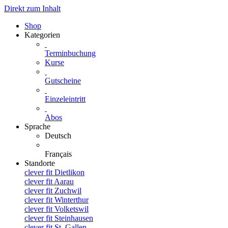
Direkt zum Inhalt
Shop
Kategorien
Terminbuchung
Kurse
Gutscheine
Einzeleintritt
Abos
Sprache
Deutsch
Français
Standorte
clever fit Dietlikon
clever fit Aarau
clever fit Zuchwil
clever fit Winterthur
clever fit Volketswil
clever fit Steinhausen
clever fit St. Gallen