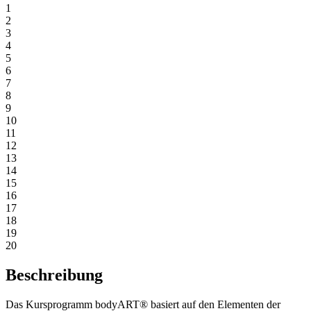
1
2
3
4
5
6
7
8
9
10
11
12
13
14
15
16
17
18
19
20
Beschreibung
Das Kursprogramm bodyART® basiert auf den Elementen der