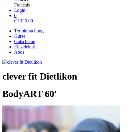
Français
Login
0
CHF
0.00
Terminbuchung
Kurse
Gutscheine
Einzeleintritt
Abos
clever fit Dietlikon
BodyART 60'