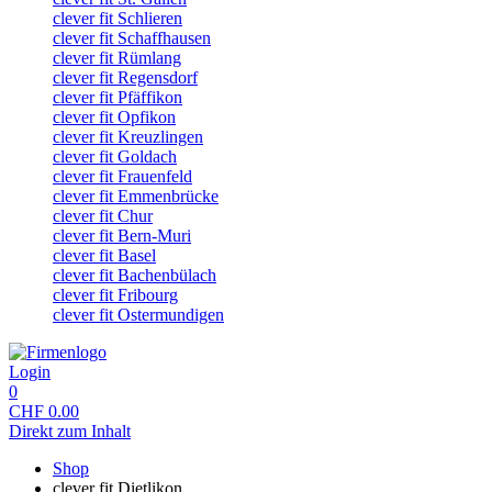
clever fit Schlieren
clever fit Schaffhausen
clever fit Rümlang
clever fit Regensdorf
clever fit Pfäffikon
clever fit Opfikon
clever fit Kreuzlingen
clever fit Goldach
clever fit Frauenfeld
clever fit Emmenbrücke
clever fit Chur
clever fit Bern-Muri
clever fit Basel
clever fit Bachenbülach
clever fit Fribourg
clever fit Ostermundigen
Login
0
CHF
0.00
Direkt zum Inhalt
Shop
clever fit Dietlikon