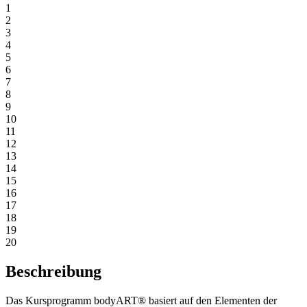
1
2
3
4
5
6
7
8
9
10
11
12
13
14
15
16
17
18
19
20
Beschreibung
Das Kursprogramm bodyART® basiert auf den Elementen der