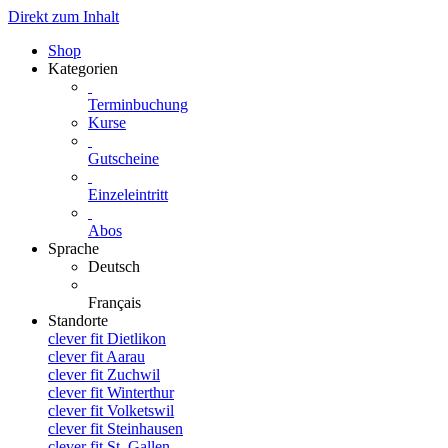
Direkt zum Inhalt
Shop
Kategorien
Terminbuchung
Kurse
Gutscheine
Einzeleintritt
Abos
Sprache
Deutsch
Français
Standorte
clever fit Dietlikon
clever fit Aarau
clever fit Zuchwil
clever fit Winterthur
clever fit Volketswil
clever fit Steinhausen
clever fit St. Gallen