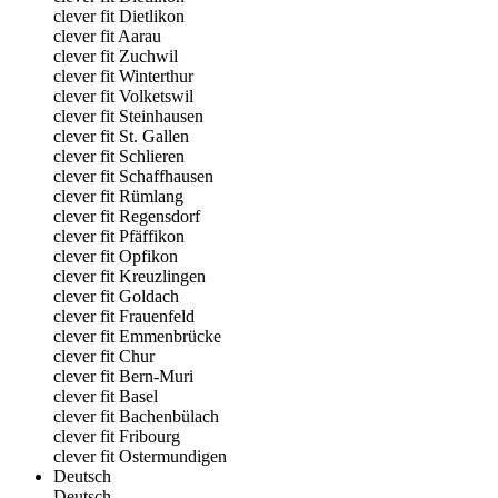
clever fit Dietlikon
clever fit Aarau
clever fit Zuchwil
clever fit Winterthur
clever fit Volketswil
clever fit Steinhausen
clever fit St. Gallen
clever fit Schlieren
clever fit Schaffhausen
clever fit Rümlang
clever fit Regensdorf
clever fit Pfäffikon
clever fit Opfikon
clever fit Kreuzlingen
clever fit Goldach
clever fit Frauenfeld
clever fit Emmenbrücke
clever fit Chur
clever fit Bern-Muri
clever fit Basel
clever fit Bachenbülach
clever fit Fribourg
clever fit Ostermundigen
Deutsch
Deutsch