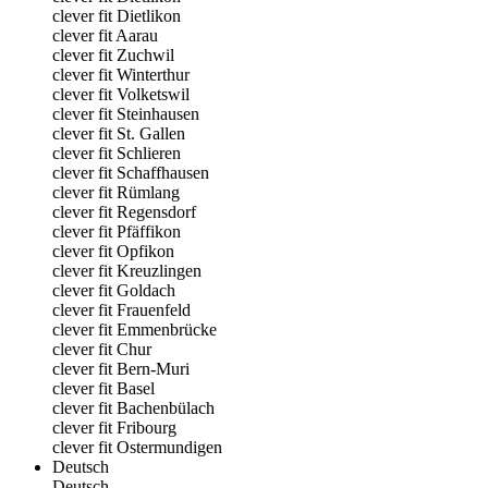
clever fit Dietlikon
clever fit Aarau
clever fit Zuchwil
clever fit Winterthur
clever fit Volketswil
clever fit Steinhausen
clever fit St. Gallen
clever fit Schlieren
clever fit Schaffhausen
clever fit Rümlang
clever fit Regensdorf
clever fit Pfäffikon
clever fit Opfikon
clever fit Kreuzlingen
clever fit Goldach
clever fit Frauenfeld
clever fit Emmenbrücke
clever fit Chur
clever fit Bern-Muri
clever fit Basel
clever fit Bachenbülach
clever fit Fribourg
clever fit Ostermundigen
Deutsch
Deutsch