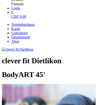
Français
Login
0
CHF
0.00
Terminbuchung
Kurse
Gutscheine
Einzeleintritt
Abos
clever fit Dietlikon
BodyART 45'