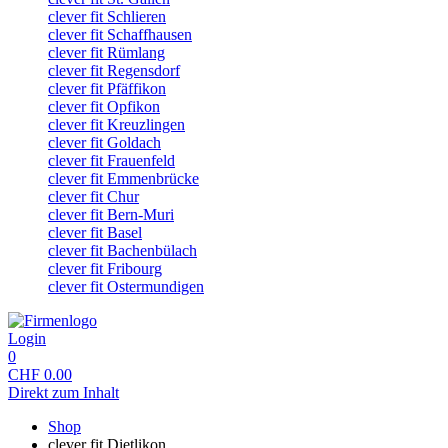
clever fit Schlieren
clever fit Schaffhausen
clever fit Rümlang
clever fit Regensdorf
clever fit Pfäffikon
clever fit Opfikon
clever fit Kreuzlingen
clever fit Goldach
clever fit Frauenfeld
clever fit Emmenbrücke
clever fit Chur
clever fit Bern-Muri
clever fit Basel
clever fit Bachenbülach
clever fit Fribourg
clever fit Ostermundigen
Login
0
CHF
0.00
Direkt zum Inhalt
Shop
clever fit Dietlikon