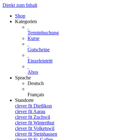
Direkt zum Inhalt
Shop
Kategorien
Terminbuchung
Kurse
Gutscheine
Einzeleintritt
Abos
Sprache
Deutsch
Français
Standorte
clever fit Dietlikon
clever fit Aarau
clever fit Zuchwil
clever fit Winterthur
clever fit Volketswil
clever fit Steinhausen
clever fit St. Gallen