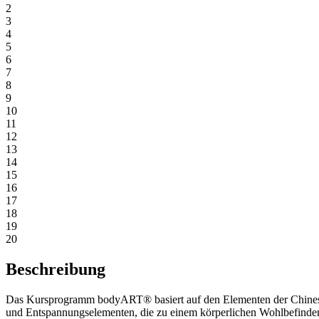
2
3
4
5
6
7
8
9
10
11
12
13
14
15
16
17
18
19
20
Beschreibung
Das Kursprogramm bodyART® basiert auf den Elementen der Chinesis
und Entspannungselementen, die zu einem körperlichen Wohlbefinden