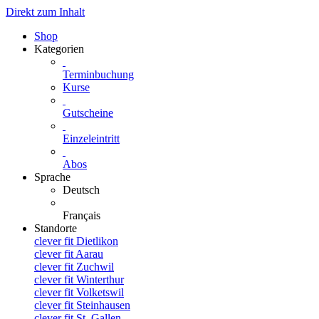
Direkt zum Inhalt
Shop
Kategorien
Terminbuchung
Kurse
Gutscheine
Einzeleintritt
Abos
Sprache
Deutsch
Français
Standorte
clever fit Dietlikon
clever fit Aarau
clever fit Zuchwil
clever fit Winterthur
clever fit Volketswil
clever fit Steinhausen
clever fit St. Gallen