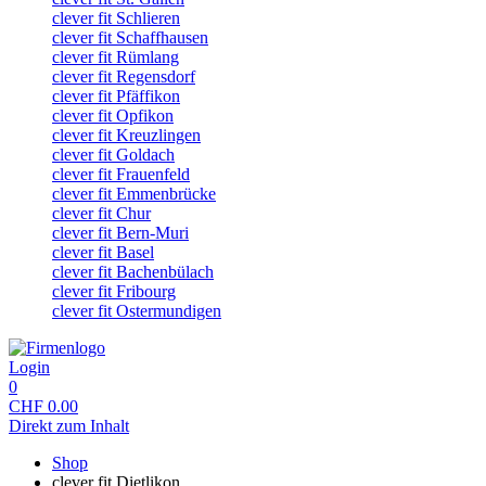
clever fit Schlieren
clever fit Schaffhausen
clever fit Rümlang
clever fit Regensdorf
clever fit Pfäffikon
clever fit Opfikon
clever fit Kreuzlingen
clever fit Goldach
clever fit Frauenfeld
clever fit Emmenbrücke
clever fit Chur
clever fit Bern-Muri
clever fit Basel
clever fit Bachenbülach
clever fit Fribourg
clever fit Ostermundigen
Login
0
CHF
0.00
Direkt zum Inhalt
Shop
clever fit Dietlikon