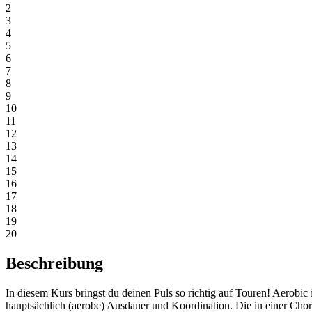
2
3
4
5
6
7
8
9
10
11
12
13
14
15
16
17
18
19
20
Beschreibung
In diesem Kurs bringst du deinen Puls so richtig auf Touren! Aerobi
hauptsächlich (aerobe) Ausdauer und Koordination. Die in einer Cho