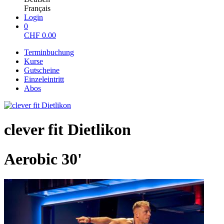
Français
Login
0
CHF
0.00
Terminbuchung
Kurse
Gutscheine
Einzeleintritt
Abos
clever fit Dietlikon
Aerobic 30'