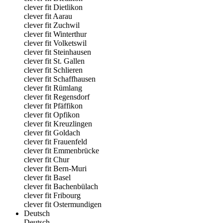
clever fit Dietlikon
clever fit Aarau
clever fit Zuchwil
clever fit Winterthur
clever fit Volketswil
clever fit Steinhausen
clever fit St. Gallen
clever fit Schlieren
clever fit Schaffhausen
clever fit Rümlang
clever fit Regensdorf
clever fit Pfäffikon
clever fit Opfikon
clever fit Kreuzlingen
clever fit Goldach
clever fit Frauenfeld
clever fit Emmenbrücke
clever fit Chur
clever fit Bern-Muri
clever fit Basel
clever fit Bachenbülach
clever fit Fribourg
clever fit Ostermundigen
Deutsch
Deutsch