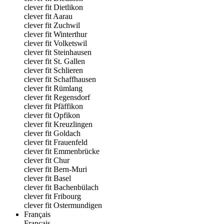
clever fit Dietlikon
clever fit Aarau
clever fit Zuchwil
clever fit Winterthur
clever fit Volketswil
clever fit Steinhausen
clever fit St. Gallen
clever fit Schlieren
clever fit Schaffhausen
clever fit Rümlang
clever fit Regensdorf
clever fit Pfäffikon
clever fit Opfikon
clever fit Kreuzlingen
clever fit Goldach
clever fit Frauenfeld
clever fit Emmenbrücke
clever fit Chur
clever fit Bern-Muri
clever fit Basel
clever fit Bachenbülach
clever fit Fribourg
clever fit Ostermundigen
Français
Français