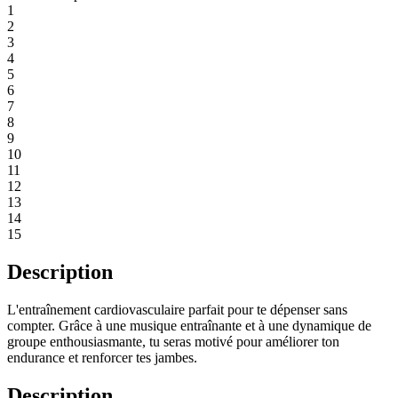
1
2
3
4
5
6
7
8
9
10
11
12
13
14
15
Description
L'entraînement cardiovasculaire parfait pour te dépenser sans
compter. Grâce à une musique entraînante et à une dynamique de
groupe enthousiasmante, tu seras motivé pour améliorer ton
endurance et renforcer tes jambes.
Description