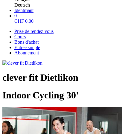
Deutsch
Identifiant
0
CHF
0.00
Prise de rendez-vous
Cours
Bons d'achat
Entrée simple
Abonnement
clever fit Dietlikon
Indoor Cycling 30'