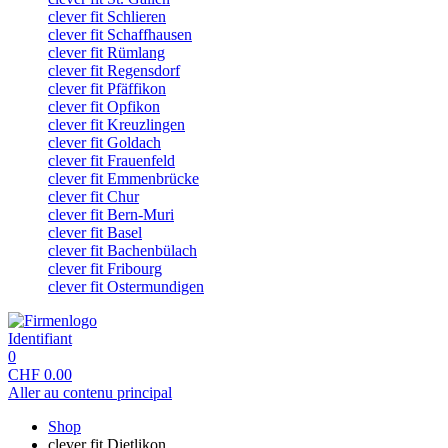
clever fit Schlieren
clever fit Schaffhausen
clever fit Rümlang
clever fit Regensdorf
clever fit Pfäffikon
clever fit Opfikon
clever fit Kreuzlingen
clever fit Goldach
clever fit Frauenfeld
clever fit Emmenbrücke
clever fit Chur
clever fit Bern-Muri
clever fit Basel
clever fit Bachenbülach
clever fit Fribourg
clever fit Ostermundigen
Identifiant
0
CHF
0.00
Aller au contenu principal
Shop
clever fit Dietlikon