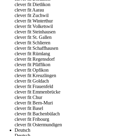
clever fit Dietlikon
clever fit Aarau
clever fit Zuchwil
clever fit Winterthur
clever fit Volketswil
clever fit Steinhausen
clever fit St. Gallen
clever fit Schlieren
clever fit Schaffhausen
clever fit Rümlang
clever fit Regensdorf
clever fit Pfäffikon
clever fit Opfikon
clever fit Kreuzlingen
clever fit Goldach
clever fit Frauenfeld
clever fit Emmenbrücke
clever fit Chur
clever fit Bern-Muri
clever fit Basel
clever fit Bachenbülach
clever fit Fribourg
clever fit Ostermundigen
Deutsch
Deutsch