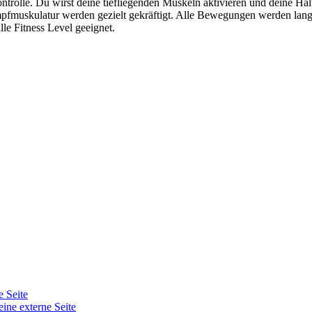
erkontrolle. Du wirst deine tiefliegenden Muskeln aktivieren und deine 
fmuskulatur werden gezielt gekräftigt. Alle Bewegungen werden lang
lle Fitness Level geeignet.
e Seite
eine externe Seite