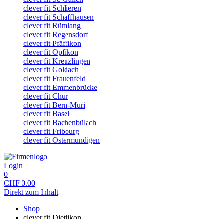
clever fit Schlieren
clever fit Schaffhausen
clever fit Rümlang
clever fit Regensdorf
clever fit Pfäffikon
clever fit Opfikon
clever fit Kreuzlingen
clever fit Goldach
clever fit Frauenfeld
clever fit Emmenbrücke
clever fit Chur
clever fit Bern-Muri
clever fit Basel
clever fit Bachenbülach
clever fit Fribourg
clever fit Ostermundigen
Login
0
CHF
0.00
Direkt zum Inhalt
Shop
clever fit Dietlikon