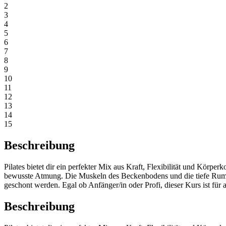
2
3
4
5
6
7
8
9
10
11
12
13
14
15
Beschreibung
Pilates bietet dir ein perfekter Mix aus Kraft, Flexibilität und Körp
bewusste Atmung. Die Muskeln des Beckenbodens und die tiefe Rump
geschont werden. Egal ob Anfänger/in oder Profi, dieser Kurs ist für a
Beschreibung