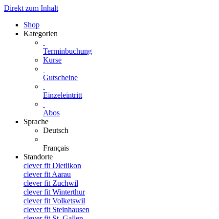
Direkt zum Inhalt
Shop
Kategorien
Terminbuchung
Kurse
Gutscheine
Einzeleintritt
Abos
Sprache
Deutsch
Français
Standorte
clever fit Dietlikon
clever fit Aarau
clever fit Zuchwil
clever fit Winterthur
clever fit Volketswil
clever fit Steinhausen
clever fit St. Gallen