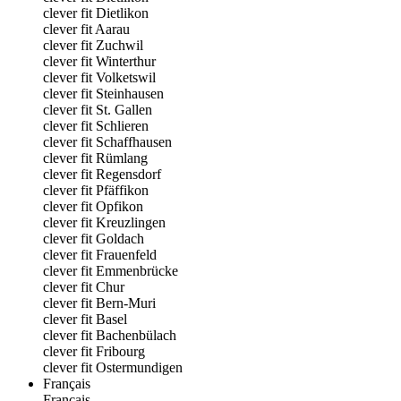
clever fit Dietlikon
clever fit Aarau
clever fit Zuchwil
clever fit Winterthur
clever fit Volketswil
clever fit Steinhausen
clever fit St. Gallen
clever fit Schlieren
clever fit Schaffhausen
clever fit Rümlang
clever fit Regensdorf
clever fit Pfäffikon
clever fit Opfikon
clever fit Kreuzlingen
clever fit Goldach
clever fit Frauenfeld
clever fit Emmenbrücke
clever fit Chur
clever fit Bern-Muri
clever fit Basel
clever fit Bachenbülach
clever fit Fribourg
clever fit Ostermundigen
Français
Français