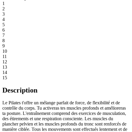
1
2
3
4
5
6
7
8
9
10
11
12
13
14
15
Description
Le Pilates t'offre un mélange parfait de force, de flexibilité et de
contrôle du corps. Tu activeras tes muscles profonds et amélioreras
ta posture. L'entraînement comprend des exercices de musculation,
des étirements et une respiration consciente. Les muscles du
plancher pelvien et les muscles profonds du tronc sont renforcés de
manière ciblée. Tous les mouvements sont effectués lentement et de