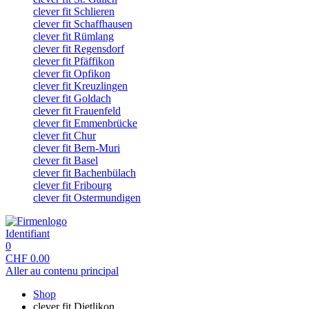
clever fit Schlieren
clever fit Schaffhausen
clever fit Rümlang
clever fit Regensdorf
clever fit Pfäffikon
clever fit Opfikon
clever fit Kreuzlingen
clever fit Goldach
clever fit Frauenfeld
clever fit Emmenbrücke
clever fit Chur
clever fit Bern-Muri
clever fit Basel
clever fit Bachenbülach
clever fit Fribourg
clever fit Ostermundigen
Identifiant
0
CHF
0.00
Aller au contenu principal
Shop
clever fit Dietlikon