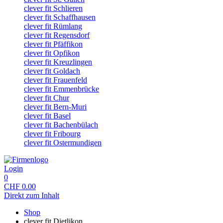
clever fit Schlieren
clever fit Schaffhausen
clever fit Rümlang
clever fit Regensdorf
clever fit Pfäffikon
clever fit Opfikon
clever fit Kreuzlingen
clever fit Goldach
clever fit Frauenfeld
clever fit Emmenbrücke
clever fit Chur
clever fit Bern-Muri
clever fit Basel
clever fit Bachenbülach
clever fit Fribourg
clever fit Ostermundigen
Login
0
CHF
0.00
Direkt zum Inhalt
Shop
clever fit Dietlikon