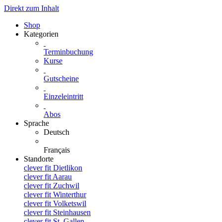
Direkt zum Inhalt
Shop
Kategorien
Terminbuchung
Kurse
Gutscheine
Einzeleintritt
Abos
Sprache
Deutsch
Français
Standorte
clever fit Dietlikon
clever fit Aarau
clever fit Zuchwil
clever fit Winterthur
clever fit Volketswil
clever fit Steinhausen
clever fit St. Gallen