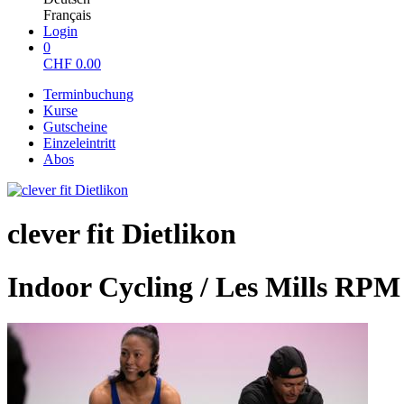
Français
Login
0
CHF
0.00
Terminbuchung
Kurse
Gutscheine
Einzeleintritt
Abos
clever fit Dietlikon
Indoor Cycling / Les Mills RPM