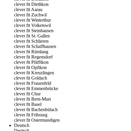
clever fit Dietlikon
clever fit Aarau
clever fit Zuchwil
clever fit Winterthur
clever fit Volketswil
clever fit Steinhausen
clever fit St. Gallen
clever fit Schlieren
clever fit Schaffhausen
clever fit Rümlang
clever fit Regensdorf
clever fit Pfäffikon
clever fit Opfikon
clever fit Kreuzlingen
clever fit Goldach
clever fit Frauenfeld
clever fit Emmenbrücke
clever fit Chur
clever fit Bern-Muri
clever fit Basel
clever fit Bachenbülach
clever fit Fribourg
clever fit Ostermundigen
Deutsch
Deutsch