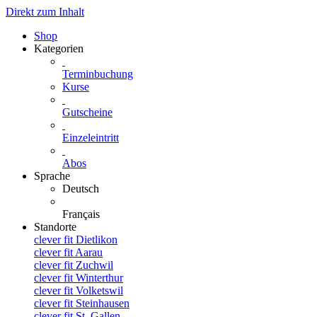
Direkt zum Inhalt
Shop
Kategorien
Terminbuchung
Kurse
Gutscheine
Einzeleintritt
Abos
Sprache
Deutsch
Français
Standorte
clever fit Dietlikon
clever fit Aarau
clever fit Zuchwil
clever fit Winterthur
clever fit Volketswil
clever fit Steinhausen
clever fit St. Gallen