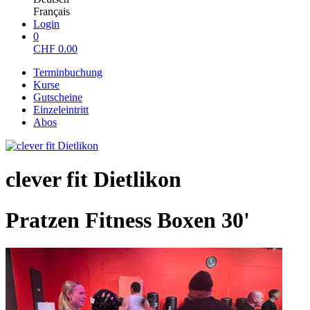
Français
Login
0
CHF
0.00
Terminbuchung
Kurse
Gutscheine
Einzeleintritt
Abos
clever fit Dietlikon
Pratzen Fitness Boxen 30'