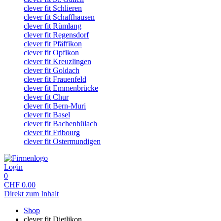
clever fit Schlieren
clever fit Schaffhausen
clever fit Rümlang
clever fit Regensdorf
clever fit Pfäffikon
clever fit Opfikon
clever fit Kreuzlingen
clever fit Goldach
clever fit Frauenfeld
clever fit Emmenbrücke
clever fit Chur
clever fit Bern-Muri
clever fit Basel
clever fit Bachenbülach
clever fit Fribourg
clever fit Ostermundigen
Login
0
CHF
0.00
Direkt zum Inhalt
Shop
clever fit Dietlikon