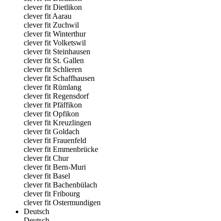
clever fit Dietlikon
clever fit Aarau
clever fit Zuchwil
clever fit Winterthur
clever fit Volketswil
clever fit Steinhausen
clever fit St. Gallen
clever fit Schlieren
clever fit Schaffhausen
clever fit Rümlang
clever fit Regensdorf
clever fit Pfäffikon
clever fit Opfikon
clever fit Kreuzlingen
clever fit Goldach
clever fit Frauenfeld
clever fit Emmenbrücke
clever fit Chur
clever fit Bern-Muri
clever fit Basel
clever fit Bachenbülach
clever fit Fribourg
clever fit Ostermundigen
Deutsch
Deutsch