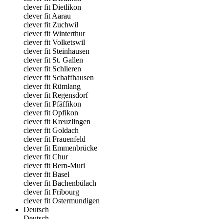
clever fit Dietlikon
clever fit Aarau
clever fit Zuchwil
clever fit Winterthur
clever fit Volketswil
clever fit Steinhausen
clever fit St. Gallen
clever fit Schlieren
clever fit Schaffhausen
clever fit Rümlang
clever fit Regensdorf
clever fit Pfäffikon
clever fit Opfikon
clever fit Kreuzlingen
clever fit Goldach
clever fit Frauenfeld
clever fit Emmenbrücke
clever fit Chur
clever fit Bern-Muri
clever fit Basel
clever fit Bachenbülach
clever fit Fribourg
clever fit Ostermundigen
Deutsch
Deutsch