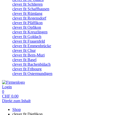
clever fit Schlieren
clever fit Schaffhausen
clever fit Rümlang
clever fit Regensdorf
clever fit Pfäffikon
clever fit Opfikon
clever fit Kreuzlingen
clever fit Goldach
clever fit Frauenfeld
clever fit Emmenbrücke
clever fit Chur
clever fit Bern-Muri
clever fit Basel
clever fit Bachenbülach
clever fit Fribourg
clever fit Ostermundigen
Login
0
CHF
0.00
Direkt zum Inhalt
Shop
clever fit Dietlikon