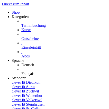
Direkt zum Inhalt
Shop
Kategorien
Terminbuchung
Kurse
Gutscheine
Einzeleintritt
Abos
Sprache
Deutsch
Français
Standorte
clever fit Dietlikon
clever fit Aarau
clever fit Zuchwil
clever fit Winterthur
clever fit Volketswil
clever fit Steinhausen
clever fit St. Gallen