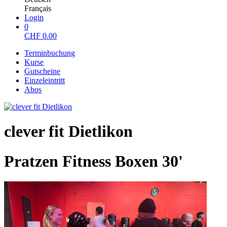
Français
Login
0
CHF
0.00
Terminbuchung
Kurse
Gutscheine
Einzeleintritt
Abos
clever fit Dietlikon
Pratzen Fitness Boxen 30'