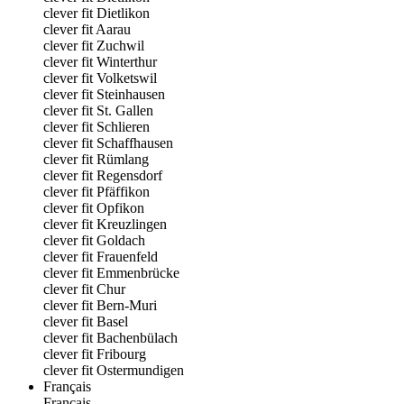
clever fit Dietlikon
clever fit Aarau
clever fit Zuchwil
clever fit Winterthur
clever fit Volketswil
clever fit Steinhausen
clever fit St. Gallen
clever fit Schlieren
clever fit Schaffhausen
clever fit Rümlang
clever fit Regensdorf
clever fit Pfäffikon
clever fit Opfikon
clever fit Kreuzlingen
clever fit Goldach
clever fit Frauenfeld
clever fit Emmenbrücke
clever fit Chur
clever fit Bern-Muri
clever fit Basel
clever fit Bachenbülach
clever fit Fribourg
clever fit Ostermundigen
Français
Français