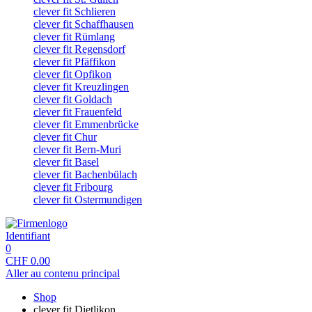
clever fit Schlieren
clever fit Schaffhausen
clever fit Rümlang
clever fit Regensdorf
clever fit Pfäffikon
clever fit Opfikon
clever fit Kreuzlingen
clever fit Goldach
clever fit Frauenfeld
clever fit Emmenbrücke
clever fit Chur
clever fit Bern-Muri
clever fit Basel
clever fit Bachenbülach
clever fit Fribourg
clever fit Ostermundigen
Identifiant
0
CHF
0.00
Aller au contenu principal
Shop
clever fit Dietlikon