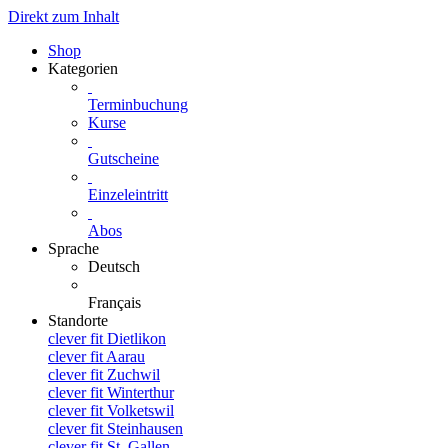
Direkt zum Inhalt
Shop
Kategorien
Terminbuchung
Kurse
Gutscheine
Einzeleintritt
Abos
Sprache
Deutsch
Français
Standorte
clever fit Dietlikon
clever fit Aarau
clever fit Zuchwil
clever fit Winterthur
clever fit Volketswil
clever fit Steinhausen
clever fit St. Gallen