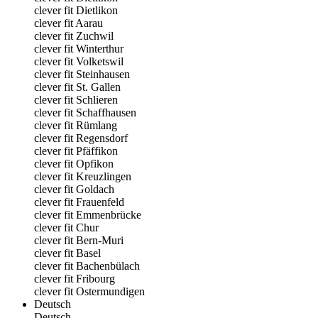
clever fit Dietlikon
clever fit Aarau
clever fit Zuchwil
clever fit Winterthur
clever fit Volketswil
clever fit Steinhausen
clever fit St. Gallen
clever fit Schlieren
clever fit Schaffhausen
clever fit Rümlang
clever fit Regensdorf
clever fit Pfäffikon
clever fit Opfikon
clever fit Kreuzlingen
clever fit Goldach
clever fit Frauenfeld
clever fit Emmenbrücke
clever fit Chur
clever fit Bern-Muri
clever fit Basel
clever fit Bachenbülach
clever fit Fribourg
clever fit Ostermundigen
Deutsch
Deutsch