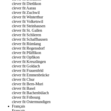
clever fit Dietlikon
clever fit Aarau
clever fit Zuchwil
clever fit Winterthur
clever fit Volketswil
clever fit Steinhausen
clever fit St. Gallen
clever fit Schlieren
clever fit Schaffhausen
clever fit Rümlang
clever fit Regensdorf
clever fit Pfäffikon
clever fit Opfikon
clever fit Kreuzlingen
clever fit Goldach
clever fit Frauenfeld
clever fit Emmenbrücke
clever fit Chur
clever fit Bern-Muri
clever fit Basel
clever fit Bachenbülach
clever fit Fribourg
clever fit Ostermundigen
Français
Français