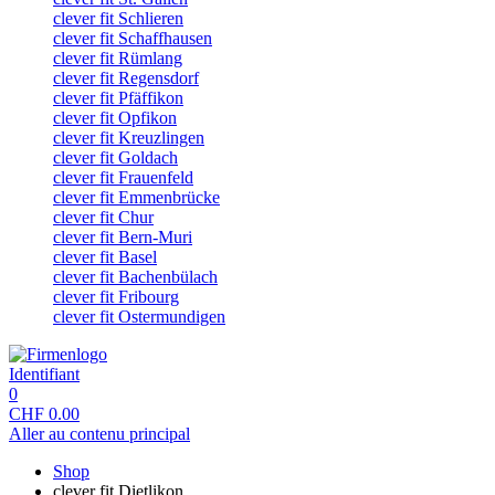
clever fit Schlieren
clever fit Schaffhausen
clever fit Rümlang
clever fit Regensdorf
clever fit Pfäffikon
clever fit Opfikon
clever fit Kreuzlingen
clever fit Goldach
clever fit Frauenfeld
clever fit Emmenbrücke
clever fit Chur
clever fit Bern-Muri
clever fit Basel
clever fit Bachenbülach
clever fit Fribourg
clever fit Ostermundigen
Identifiant
0
CHF
0.00
Aller au contenu principal
Shop
clever fit Dietlikon