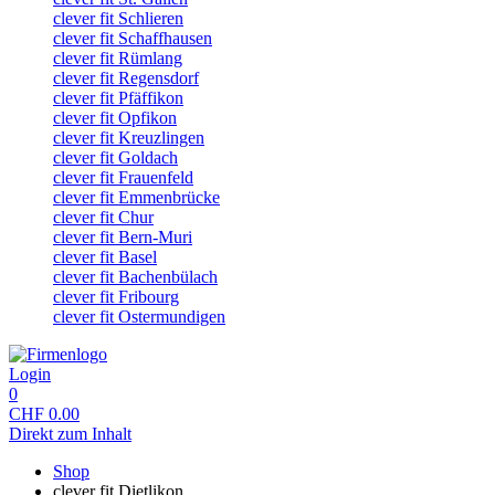
clever fit Schlieren
clever fit Schaffhausen
clever fit Rümlang
clever fit Regensdorf
clever fit Pfäffikon
clever fit Opfikon
clever fit Kreuzlingen
clever fit Goldach
clever fit Frauenfeld
clever fit Emmenbrücke
clever fit Chur
clever fit Bern-Muri
clever fit Basel
clever fit Bachenbülach
clever fit Fribourg
clever fit Ostermundigen
Login
0
CHF
0.00
Direkt zum Inhalt
Shop
clever fit Dietlikon