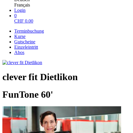
Français
Login
0
CHF
0.00
Terminbuchung
Kurse
Gutscheine
Einzeleintritt
Abos
clever fit Dietlikon
FunTone 60'