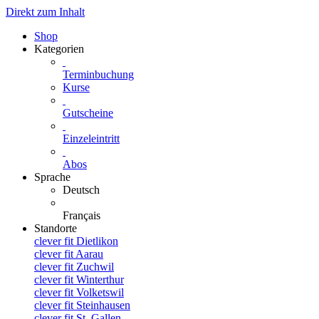
Direkt zum Inhalt
Shop
Kategorien
Terminbuchung
Kurse
Gutscheine
Einzeleintritt
Abos
Sprache
Deutsch
Français
Standorte
clever fit Dietlikon
clever fit Aarau
clever fit Zuchwil
clever fit Winterthur
clever fit Volketswil
clever fit Steinhausen
clever fit St. Gallen