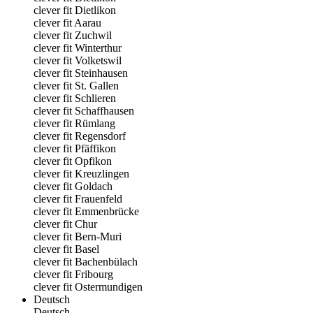
clever fit Dietlikon
clever fit Aarau
clever fit Zuchwil
clever fit Winterthur
clever fit Volketswil
clever fit Steinhausen
clever fit St. Gallen
clever fit Schlieren
clever fit Schaffhausen
clever fit Rümlang
clever fit Regensdorf
clever fit Pfäffikon
clever fit Opfikon
clever fit Kreuzlingen
clever fit Goldach
clever fit Frauenfeld
clever fit Emmenbrücke
clever fit Chur
clever fit Bern-Muri
clever fit Basel
clever fit Bachenbülach
clever fit Fribourg
clever fit Ostermundigen
Deutsch
Deutsch