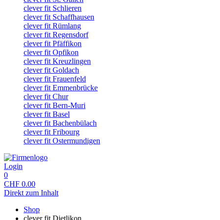
clever fit Schlieren
clever fit Schaffhausen
clever fit Rümlang
clever fit Regensdorf
clever fit Pfäffikon
clever fit Opfikon
clever fit Kreuzlingen
clever fit Goldach
clever fit Frauenfeld
clever fit Emmenbrücke
clever fit Chur
clever fit Bern-Muri
clever fit Basel
clever fit Bachenbülach
clever fit Fribourg
clever fit Ostermundigen
Login
0
CHF
0.00
Direkt zum Inhalt
Shop
clever fit Dietlikon