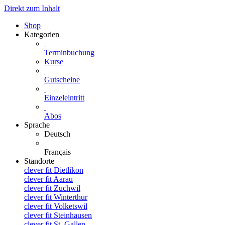
Direkt zum Inhalt
Shop
Kategorien
Terminbuchung
Kurse
Gutscheine
Einzeleintritt
Abos
Sprache
Deutsch
Français
Standorte
clever fit Dietlikon
clever fit Aarau
clever fit Zuchwil
clever fit Winterthur
clever fit Volketswil
clever fit Steinhausen
clever fit St. Gallen