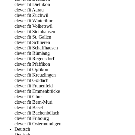
clever fit Dietlikon
clever fit Aarau
clever fit Zuchwil
clever fit Winterthur
clever fit Volketswil
clever fit Steinhausen
clever fit St. Gallen
clever fit Schlieren
clever fit Schaffhausen
clever fit Rümlang
clever fit Regensdorf
clever fit Pfäffikon
clever fit Opfikon
clever fit Kreuzlingen
clever fit Goldach
clever fit Frauenfeld
clever fit Emmenbrücke
clever fit Chur
clever fit Bern-Muri
clever fit Basel
clever fit Bachenbülach
clever fit Fribourg
clever fit Ostermundigen
Deutsch
Deutsch