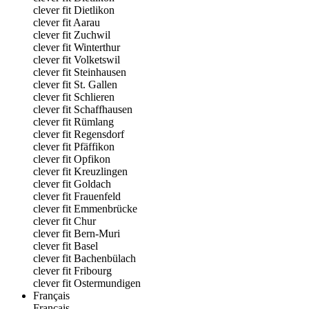
clever fit Dietlikon
clever fit Aarau
clever fit Zuchwil
clever fit Winterthur
clever fit Volketswil
clever fit Steinhausen
clever fit St. Gallen
clever fit Schlieren
clever fit Schaffhausen
clever fit Rümlang
clever fit Regensdorf
clever fit Pfäffikon
clever fit Opfikon
clever fit Kreuzlingen
clever fit Goldach
clever fit Frauenfeld
clever fit Emmenbrücke
clever fit Chur
clever fit Bern-Muri
clever fit Basel
clever fit Bachenbülach
clever fit Fribourg
clever fit Ostermundigen
Français
Français