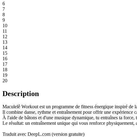
6
7
8
9
10
11
12
13
14
15
16
17
18
19
20
Description
Maculelê Workout est un programme de fitness énergique inspiré de la 
Il combine danse, rythme et entraînement pour offrir une expérience c
À l'aide de bâtons et d'une musique dynamique, tu entraînes ta force, 
Le résultat: un entraînement unique qui vous renforce physiquement, ai
Traduit avec DeepL.com (version gratuite)