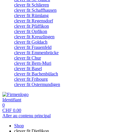
clever fit Schlieren
clever fit Schaffhausen
clever fit Rümlang
clever fit Regensdorf
clever fit Pfäffikon
clever fit Opfikon
clever fit Kreuzlingen
clever fit Goldach
clever fit Frauenfeld
clever fit Emmenbrücke
clever fit Chur
clever fit Bern-Muri
clever fit Basel
clever fit Bachenbülach
clever fit Fribourg
clever fit Ostermundigen
Identifiant
0
CHF
0.00
Aller au contenu principal
Shop
clever fit Dietlikon