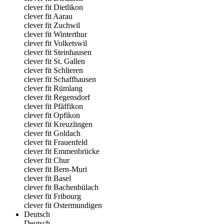
clever fit Dietlikon
clever fit Aarau
clever fit Zuchwil
clever fit Winterthur
clever fit Volketswil
clever fit Steinhausen
clever fit St. Gallen
clever fit Schlieren
clever fit Schaffhausen
clever fit Rümlang
clever fit Regensdorf
clever fit Pfäffikon
clever fit Opfikon
clever fit Kreuzlingen
clever fit Goldach
clever fit Frauenfeld
clever fit Emmenbrücke
clever fit Chur
clever fit Bern-Muri
clever fit Basel
clever fit Bachenbülach
clever fit Fribourg
clever fit Ostermundigen
Deutsch
Deutsch