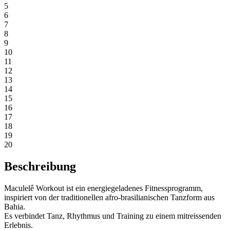
5
6
7
8
9
10
11
12
13
14
15
16
17
18
19
20
Beschreibung
Maculelê Workout ist ein energiegeladenes Fitnessprogramm,
inspiriert von der traditionellen afro-brasilianischen Tanzform aus
Bahia.
Es verbindet Tanz, Rhythmus und Training zu einem mitreissenden
Erlebnis.