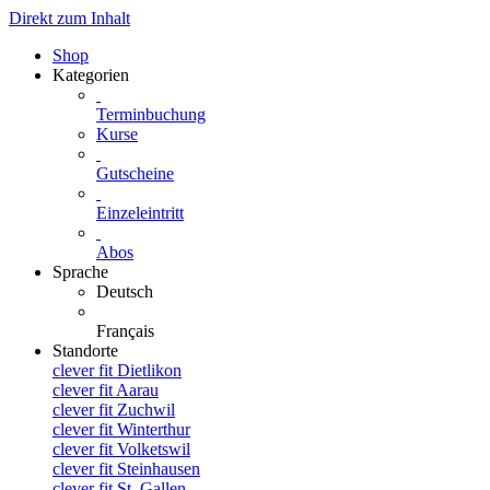
Direkt zum Inhalt
Shop
Kategorien
Terminbuchung
Kurse
Gutscheine
Einzeleintritt
Abos
Sprache
Deutsch
Français
Standorte
clever fit Dietlikon
clever fit Aarau
clever fit Zuchwil
clever fit Winterthur
clever fit Volketswil
clever fit Steinhausen
clever fit St. Gallen