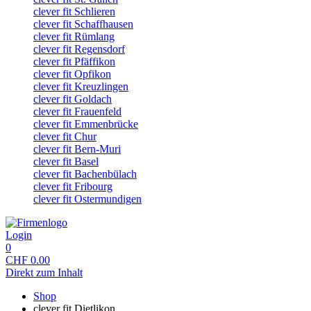
clever fit Schlieren
clever fit Schaffhausen
clever fit Rümlang
clever fit Regensdorf
clever fit Pfäffikon
clever fit Opfikon
clever fit Kreuzlingen
clever fit Goldach
clever fit Frauenfeld
clever fit Emmenbrücke
clever fit Chur
clever fit Bern-Muri
clever fit Basel
clever fit Bachenbülach
clever fit Fribourg
clever fit Ostermundigen
Login
0
CHF
0.00
Direkt zum Inhalt
Shop
clever fit Dietlikon