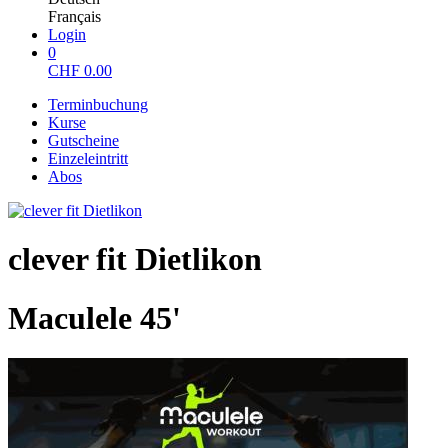
Français
Login
0
CHF
0.00
Terminbuchung
Kurse
Gutscheine
Einzeleintritt
Abos
clever fit Dietlikon
Maculele 45'