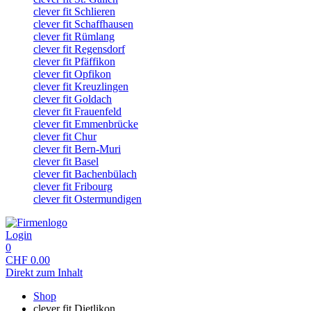
clever fit Schlieren
clever fit Schaffhausen
clever fit Rümlang
clever fit Regensdorf
clever fit Pfäffikon
clever fit Opfikon
clever fit Kreuzlingen
clever fit Goldach
clever fit Frauenfeld
clever fit Emmenbrücke
clever fit Chur
clever fit Bern-Muri
clever fit Basel
clever fit Bachenbülach
clever fit Fribourg
clever fit Ostermundigen
Login
0
CHF
0.00
Direkt zum Inhalt
Shop
clever fit Dietlikon