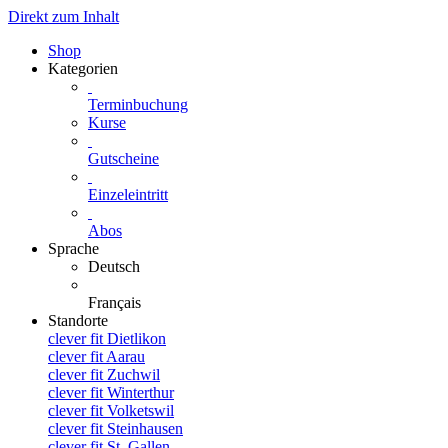
Direkt zum Inhalt
Shop
Kategorien
Terminbuchung
Kurse
Gutscheine
Einzeleintritt
Abos
Sprache
Deutsch
Français
Standorte
clever fit Dietlikon
clever fit Aarau
clever fit Zuchwil
clever fit Winterthur
clever fit Volketswil
clever fit Steinhausen
clever fit St. Gallen