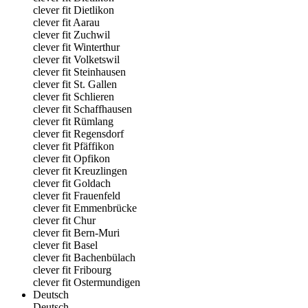
clever fit Dietlikon
clever fit Aarau
clever fit Zuchwil
clever fit Winterthur
clever fit Volketswil
clever fit Steinhausen
clever fit St. Gallen
clever fit Schlieren
clever fit Schaffhausen
clever fit Rümlang
clever fit Regensdorf
clever fit Pfäffikon
clever fit Opfikon
clever fit Kreuzlingen
clever fit Goldach
clever fit Frauenfeld
clever fit Emmenbrücke
clever fit Chur
clever fit Bern-Muri
clever fit Basel
clever fit Bachenbülach
clever fit Fribourg
clever fit Ostermundigen
Deutsch
Deutsch