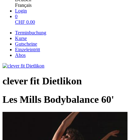
Français
Login
0
CHF
0.00
Terminbuchung
Kurse
Gutscheine
Einzeleintritt
Abos
clever fit Dietlikon
Les Mills Bodybalance 60'