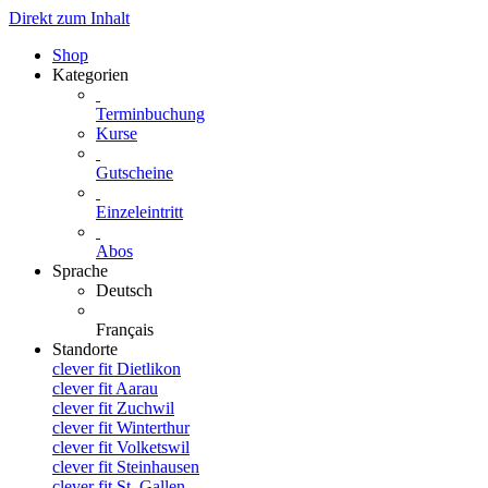
Direkt zum Inhalt
Shop
Kategorien
Terminbuchung
Kurse
Gutscheine
Einzeleintritt
Abos
Sprache
Deutsch
Français
Standorte
clever fit Dietlikon
clever fit Aarau
clever fit Zuchwil
clever fit Winterthur
clever fit Volketswil
clever fit Steinhausen
clever fit St. Gallen