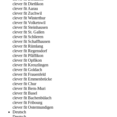
clever fit Dietlikon
clever fit Aarau
clever fit Zuchwil
clever fit Winterthur
clever fit Volketswil
clever fit Steinhausen
clever fit St. Gallen
clever fit Schlieren
clever fit Schaffhausen
clever fit Rümlang
clever fit Regensdorf
clever fit Pfäffikon
clever fit Opfikon
clever fit Kreuzlingen
clever fit Goldach
clever fit Frauenfeld
clever fit Emmenbrücke
clever fit Chur
clever fit Bern-Muri
clever fit Basel
clever fit Bachenbülach
clever fit Fribourg
clever fit Ostermundigen
Deutsch
Deutsch