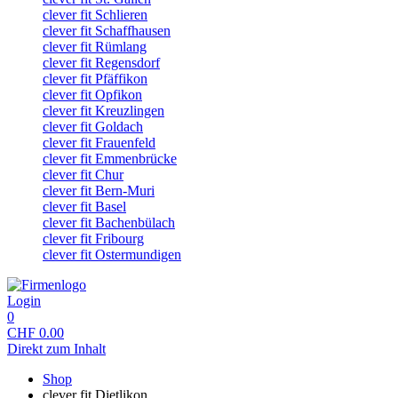
clever fit Schlieren
clever fit Schaffhausen
clever fit Rümlang
clever fit Regensdorf
clever fit Pfäffikon
clever fit Opfikon
clever fit Kreuzlingen
clever fit Goldach
clever fit Frauenfeld
clever fit Emmenbrücke
clever fit Chur
clever fit Bern-Muri
clever fit Basel
clever fit Bachenbülach
clever fit Fribourg
clever fit Ostermundigen
Login
0
CHF
0.00
Direkt zum Inhalt
Shop
clever fit Dietlikon