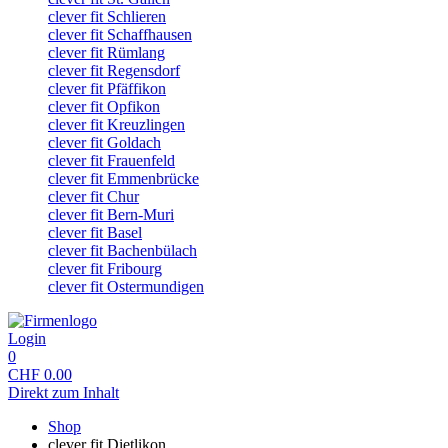
clever fit Schlieren
clever fit Schaffhausen
clever fit Rümlang
clever fit Regensdorf
clever fit Pfäffikon
clever fit Opfikon
clever fit Kreuzlingen
clever fit Goldach
clever fit Frauenfeld
clever fit Emmenbrücke
clever fit Chur
clever fit Bern-Muri
clever fit Basel
clever fit Bachenbülach
clever fit Fribourg
clever fit Ostermundigen
Login
0
CHF
0.00
Direkt zum Inhalt
Shop
clever fit Dietlikon