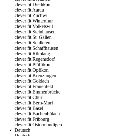
clever fit Dietlikon
clever fit Aarau
clever fit Zuchwil
clever fit Winterthur
clever fit Volketswil
clever fit Steinhausen
clever fit St. Gallen
clever fit Schlieren
clever fit Schaffhausen
clever fit Rümlang
clever fit Regensdorf
clever fit Pfäffikon
clever fit Opfikon
clever fit Kreuzlingen
clever fit Goldach
clever fit Frauenfeld
clever fit Emmenbrücke
clever fit Chur
clever fit Bern-Muri
clever fit Basel
clever fit Bachenbülach
clever fit Fribourg
clever fit Ostermundigen
Deutsch
Deutsch