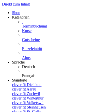
Direkt zum Inhalt
Shop
Kategorien
Terminbuchung
Kurse
Gutscheine
Einzeleintritt
Abos
Sprache
Deutsch
Français
Standorte
clever fit Dietlikon
clever fit Aarau
clever fit Zuchwil
clever fit Winterthur
clever fit Volketswil
clever fit Steinhausen
clever fit St. Gallen