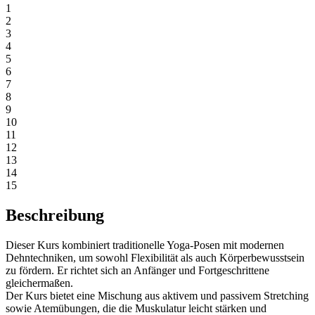
1
2
3
4
5
6
7
8
9
10
11
12
13
14
15
Beschreibung
Dieser Kurs kombiniert traditionelle Yoga-Posen mit modernen
Dehntechniken, um sowohl Flexibilität als auch Körperbewusstsein
zu fördern. Er richtet sich an Anfänger und Fortgeschrittene
gleichermaßen.
Der Kurs bietet eine Mischung aus aktivem und passivem Stretching
sowie Atemübungen, die die Muskulatur leicht stärken und