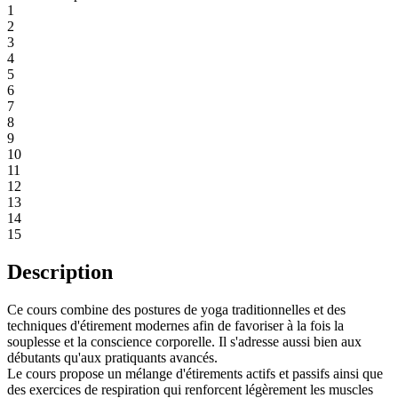
1
2
3
4
5
6
7
8
9
10
11
12
13
14
15
Description
Ce cours combine des postures de yoga traditionnelles et des
techniques d'étirement modernes afin de favoriser à la fois la
souplesse et la conscience corporelle. Il s'adresse aussi bien aux
débutants qu'aux pratiquants avancés.
Le cours propose un mélange d'étirements actifs et passifs ainsi que
des exercices de respiration qui renforcent légèrement les muscles