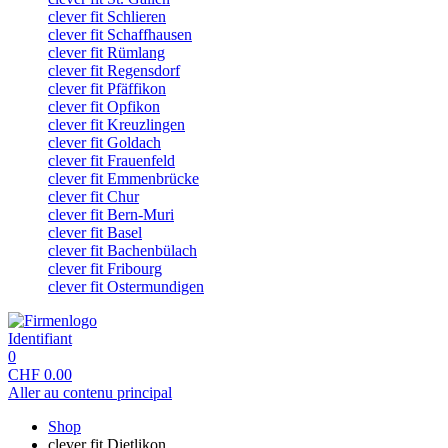
clever fit Schlieren
clever fit Schaffhausen
clever fit Rümlang
clever fit Regensdorf
clever fit Pfäffikon
clever fit Opfikon
clever fit Kreuzlingen
clever fit Goldach
clever fit Frauenfeld
clever fit Emmenbrücke
clever fit Chur
clever fit Bern-Muri
clever fit Basel
clever fit Bachenbülach
clever fit Fribourg
clever fit Ostermundigen
Identifiant
0
CHF
0.00
Aller au contenu principal
Shop
clever fit Dietlikon