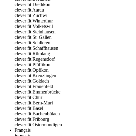
clever fit Dietlikon
clever fit Aarau
clever fit Zuchwil
clever fit Winterthur
clever fit Volketswil
clever fit Steinhausen
clever fit St. Gallen
clever fit Schlieren
clever fit Schaffhausen
clever fit Rümlang
clever fit Regensdorf
clever fit Pfäffikon
clever fit Opfikon
clever fit Kreuzlingen
clever fit Goldach
clever fit Frauenfeld
clever fit Emmenbrücke
clever fit Chur
clever fit Bern-Muri
clever fit Basel
clever fit Bachenbülach
clever fit Fribourg
clever fit Ostermundigen
Français
Français