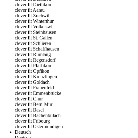
clever fit Dietlikon
clever fit Aarau
clever fit Zuchwil
clever fit Winterthur
clever fit Volketswil
clever fit Steinhausen
clever fit St. Gallen
clever fit Schlieren
clever fit Schaffhausen
clever fit Rümlang
clever fit Regensdorf
clever fit Pfäffikon
clever fit Opfikon
clever fit Kreuzlingen
clever fit Goldach
clever fit Frauenfeld
clever fit Emmenbrücke
clever fit Chur
clever fit Bern-Muri
clever fit Basel
clever fit Bachenbülach
clever fit Fribourg
clever fit Ostermundigen
Deutsch
Deutsch