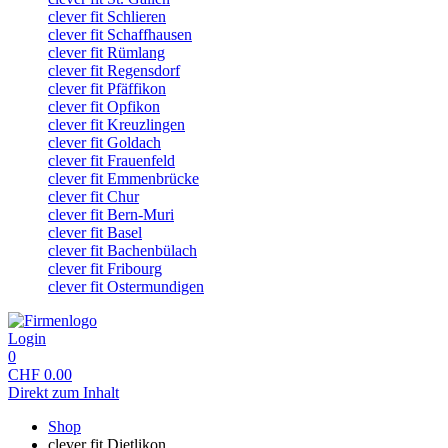
clever fit Schlieren
clever fit Schaffhausen
clever fit Rümlang
clever fit Regensdorf
clever fit Pfäffikon
clever fit Opfikon
clever fit Kreuzlingen
clever fit Goldach
clever fit Frauenfeld
clever fit Emmenbrücke
clever fit Chur
clever fit Bern-Muri
clever fit Basel
clever fit Bachenbülach
clever fit Fribourg
clever fit Ostermundigen
Login
0
CHF
0.00
Direkt zum Inhalt
Shop
clever fit Dietlikon