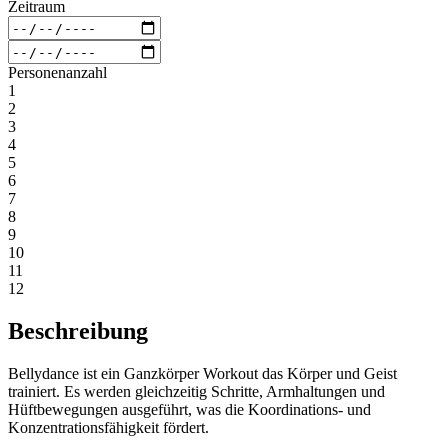
Zeitraum
Personenanzahl
1
2
3
4
5
6
7
8
9
10
11
12
Beschreibung
Bellydance ist ein Ganzkörper Workout das Körper und Geist
trainiert. Es werden gleichzeitig Schritte, Armhaltungen und
Hüftbewegungen ausgeführt, was die Koordinations- und
Konzentrationsfähigkeit fördert.