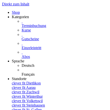
Direkt zum Inhalt
Shop
Kategorien
Terminbuchung
Kurse
Gutscheine
Einzeleintritt
Abos
Sprache
Deutsch
Français
Standorte
clever fit Dietlikon
clever fit Aarau
clever fit Zuchwil
clever fit Winterthur
clever fit Volketswil
clever fit Steinhausen
clever fit St. Gallen