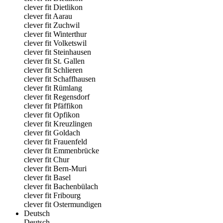
clever fit Dietlikon
clever fit Aarau
clever fit Zuchwil
clever fit Winterthur
clever fit Volketswil
clever fit Steinhausen
clever fit St. Gallen
clever fit Schlieren
clever fit Schaffhausen
clever fit Rümlang
clever fit Regensdorf
clever fit Pfäffikon
clever fit Opfikon
clever fit Kreuzlingen
clever fit Goldach
clever fit Frauenfeld
clever fit Emmenbrücke
clever fit Chur
clever fit Bern-Muri
clever fit Basel
clever fit Bachenbülach
clever fit Fribourg
clever fit Ostermundigen
Deutsch
Deutsch