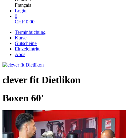
Français
Login
0
CHF
0.00
Terminbuchung
Kurse
Gutscheine
Einzeleintritt
Abos
clever fit Dietlikon
Boxen 60'