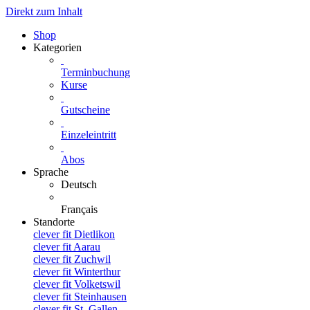
Direkt zum Inhalt
Shop
Kategorien
Terminbuchung
Kurse
Gutscheine
Einzeleintritt
Abos
Sprache
Deutsch
Français
Standorte
clever fit Dietlikon
clever fit Aarau
clever fit Zuchwil
clever fit Winterthur
clever fit Volketswil
clever fit Steinhausen
clever fit St. Gallen