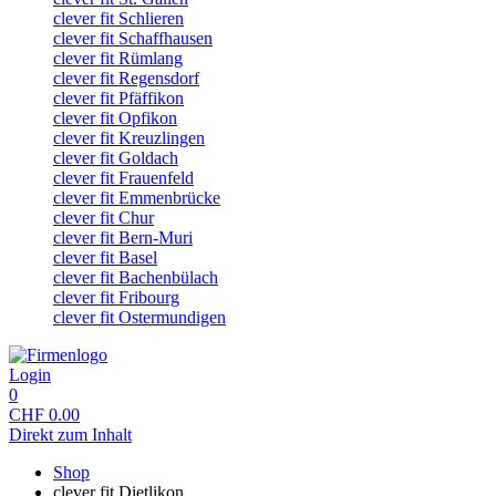
clever fit Schlieren
clever fit Schaffhausen
clever fit Rümlang
clever fit Regensdorf
clever fit Pfäffikon
clever fit Opfikon
clever fit Kreuzlingen
clever fit Goldach
clever fit Frauenfeld
clever fit Emmenbrücke
clever fit Chur
clever fit Bern-Muri
clever fit Basel
clever fit Bachenbülach
clever fit Fribourg
clever fit Ostermundigen
Login
0
CHF
0.00
Direkt zum Inhalt
Shop
clever fit Dietlikon