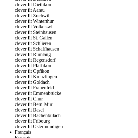
clever fit Dietlikon
clever fit Aarau
clever fit Zuchwil
clever fit Winterthur
clever fit Volketswil
clever fit Steinhausen
clever fit St. Gallen
clever fit Schlieren
clever fit Schaffhausen
clever fit Rümlang
clever fit Regensdorf
clever fit Pfäffikon
clever fit Opfikon
clever fit Kreuzlingen
clever fit Goldach
clever fit Frauenfeld
clever fit Emmenbrücke
clever fit Chur
clever fit Bern-Muri
clever fit Basel
clever fit Bachenbülach
clever fit Fribourg
clever fit Ostermundigen
Français
Français