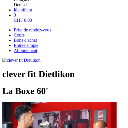
Deutsch
Identifiant
0
CHF
0.00
Prise de rendez-vous
Cours
Bons d'achat
Entrée simple
Abonnement
clever fit Dietlikon
La Boxe 60'