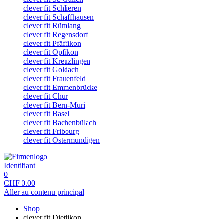
clever fit Schlieren
clever fit Schaffhausen
clever fit Rümlang
clever fit Regensdorf
clever fit Pfäffikon
clever fit Opfikon
clever fit Kreuzlingen
clever fit Goldach
clever fit Frauenfeld
clever fit Emmenbrücke
clever fit Chur
clever fit Bern-Muri
clever fit Basel
clever fit Bachenbülach
clever fit Fribourg
clever fit Ostermundigen
Identifiant
0
CHF
0.00
Aller au contenu principal
Shop
clever fit Dietlikon