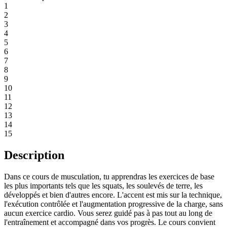
1
2
3
4
5
6
7
8
9
10
11
12
13
14
15
Description
Dans ce cours de musculation, tu apprendras les exercices de base
les plus importants tels que les squats, les soulevés de terre, les
développés et bien d'autres encore. L'accent est mis sur la technique,
l'exécution contrôlée et l'augmentation progressive de la charge, sans
aucun exercice cardio. Vous serez guidé pas à pas tout au long de
l'entraînement et accompagné dans vos progrès. Le cours convient