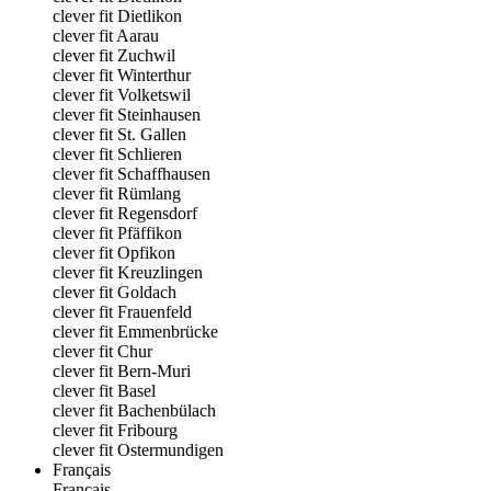
clever fit Dietlikon
clever fit Aarau
clever fit Zuchwil
clever fit Winterthur
clever fit Volketswil
clever fit Steinhausen
clever fit St. Gallen
clever fit Schlieren
clever fit Schaffhausen
clever fit Rümlang
clever fit Regensdorf
clever fit Pfäffikon
clever fit Opfikon
clever fit Kreuzlingen
clever fit Goldach
clever fit Frauenfeld
clever fit Emmenbrücke
clever fit Chur
clever fit Bern-Muri
clever fit Basel
clever fit Bachenbülach
clever fit Fribourg
clever fit Ostermundigen
Français
Français