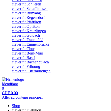
clever fit Schlieren
clever fit Schaffhausen
clever fit Rümlang
clever fit Regensdorf
clever fit Pfäffikon
clever fit Opfikon
clever fit Kreuzlingen
clever fit Goldach
clever fit Frauenfeld
clever fit Emmenbrücke
clever fit Chur
clever fit Bern-Muri
clever fit Basel
clever fit Bachenbülach
clever fit Fribourg
clever fit Ostermundigen
Identifiant
0
CHF
0.00
Aller au contenu principal
Shop
clever fit Dietlikon