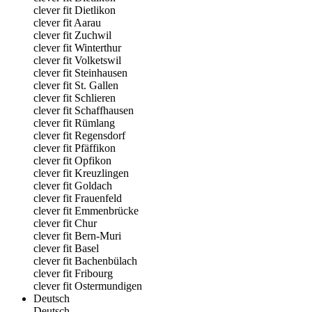
clever fit Dietlikon
clever fit Aarau
clever fit Zuchwil
clever fit Winterthur
clever fit Volketswil
clever fit Steinhausen
clever fit St. Gallen
clever fit Schlieren
clever fit Schaffhausen
clever fit Rümlang
clever fit Regensdorf
clever fit Pfäffikon
clever fit Opfikon
clever fit Kreuzlingen
clever fit Goldach
clever fit Frauenfeld
clever fit Emmenbrücke
clever fit Chur
clever fit Bern-Muri
clever fit Basel
clever fit Bachenbülach
clever fit Fribourg
clever fit Ostermundigen
Deutsch
Deutsch