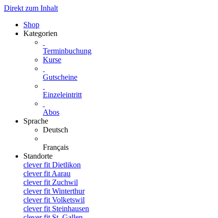
Direkt zum Inhalt
Shop
Kategorien
Terminbuchung
Kurse
Gutscheine
Einzeleintritt
Abos
Sprache
Deutsch
Français
Standorte
clever fit Dietlikon
clever fit Aarau
clever fit Zuchwil
clever fit Winterthur
clever fit Volketswil
clever fit Steinhausen
clever fit St. Gallen