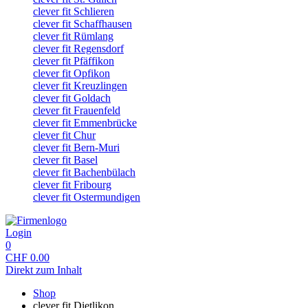
clever fit Schlieren
clever fit Schaffhausen
clever fit Rümlang
clever fit Regensdorf
clever fit Pfäffikon
clever fit Opfikon
clever fit Kreuzlingen
clever fit Goldach
clever fit Frauenfeld
clever fit Emmenbrücke
clever fit Chur
clever fit Bern-Muri
clever fit Basel
clever fit Bachenbülach
clever fit Fribourg
clever fit Ostermundigen
Login
0
CHF
0.00
Direkt zum Inhalt
Shop
clever fit Dietlikon