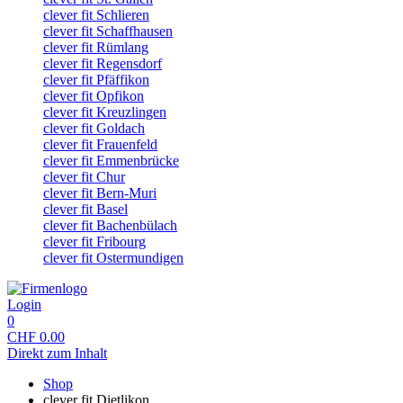
clever fit Schlieren
clever fit Schaffhausen
clever fit Rümlang
clever fit Regensdorf
clever fit Pfäffikon
clever fit Opfikon
clever fit Kreuzlingen
clever fit Goldach
clever fit Frauenfeld
clever fit Emmenbrücke
clever fit Chur
clever fit Bern-Muri
clever fit Basel
clever fit Bachenbülach
clever fit Fribourg
clever fit Ostermundigen
Login
0
CHF
0.00
Direkt zum Inhalt
Shop
clever fit Dietlikon