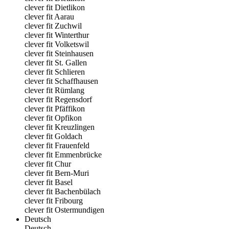
clever fit Dietlikon
clever fit Aarau
clever fit Zuchwil
clever fit Winterthur
clever fit Volketswil
clever fit Steinhausen
clever fit St. Gallen
clever fit Schlieren
clever fit Schaffhausen
clever fit Rümlang
clever fit Regensdorf
clever fit Pfäffikon
clever fit Opfikon
clever fit Kreuzlingen
clever fit Goldach
clever fit Frauenfeld
clever fit Emmenbrücke
clever fit Chur
clever fit Bern-Muri
clever fit Basel
clever fit Bachenbülach
clever fit Fribourg
clever fit Ostermundigen
Deutsch
Deutsch