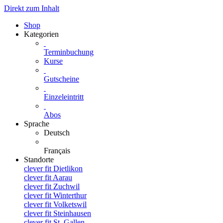
Direkt zum Inhalt
Shop
Kategorien
Terminbuchung
Kurse
Gutscheine
Einzeleintritt
Abos
Sprache
Deutsch
Français
Standorte
clever fit Dietlikon
clever fit Aarau
clever fit Zuchwil
clever fit Winterthur
clever fit Volketswil
clever fit Steinhausen
clever fit St. Gallen