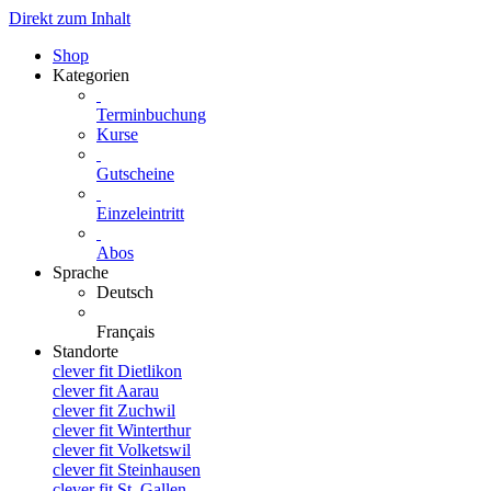
Direkt zum Inhalt
Shop
Kategorien
Terminbuchung
Kurse
Gutscheine
Einzeleintritt
Abos
Sprache
Deutsch
Français
Standorte
clever fit Dietlikon
clever fit Aarau
clever fit Zuchwil
clever fit Winterthur
clever fit Volketswil
clever fit Steinhausen
clever fit St. Gallen