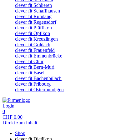
clever fit Schlieren
clever fit Schaffhausen
clever fit Rümlang
clever fit Regensdorf
clever fit Pfäffikon
clever fit Opfikon
clever fit Kreuzlingen
clever fit Goldach
clever fit Frauenfeld
clever fit Emmenbrücke
clever fit Chur
clever fit Bern-Muri
clever fit Basel
clever fit Bachenbülach
clever fit Fribourg
clever fit Ostermundigen
Login
0
CHF
0.00
Direkt zum Inhalt
Shop
clever fit Dietlikon