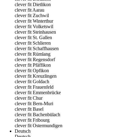
clever fit Dietlikon
clever fit Aarau
clever fit Zuchwil
clever fit Winterthur
clever fit Volketswil
clever fit Steinhausen
clever fit St. Gallen
clever fit Schlieren
clever fit Schaffhausen
clever fit Rümlang
clever fit Regensdorf
clever fit Pfäffikon
clever fit Opfikon
clever fit Kreuzlingen
clever fit Goldach
clever fit Frauenfeld
clever fit Emmenbrücke
clever fit Chur
clever fit Bern-Muri
clever fit Basel
clever fit Bachenbülach
clever fit Fribourg
clever fit Ostermundigen
Deutsch
Deutsch