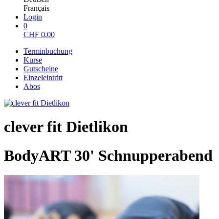
Français
Login
0
CHF
0.00
Terminbuchung
Kurse
Gutscheine
Einzeleintritt
Abos
clever fit Dietlikon
BodyART 30' Schnupperabend