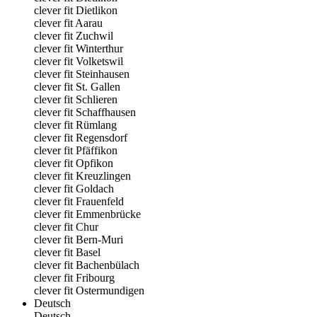
clever fit Dietlikon
clever fit Aarau
clever fit Zuchwil
clever fit Winterthur
clever fit Volketswil
clever fit Steinhausen
clever fit St. Gallen
clever fit Schlieren
clever fit Schaffhausen
clever fit Rümlang
clever fit Regensdorf
clever fit Pfäffikon
clever fit Opfikon
clever fit Kreuzlingen
clever fit Goldach
clever fit Frauenfeld
clever fit Emmenbrücke
clever fit Chur
clever fit Bern-Muri
clever fit Basel
clever fit Bachenbülach
clever fit Fribourg
clever fit Ostermundigen
Deutsch
Deutsch