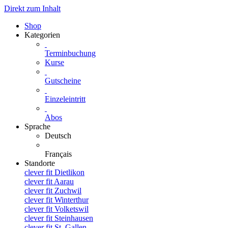
Direkt zum Inhalt
Shop
Kategorien
Terminbuchung
Kurse
Gutscheine
Einzeleintritt
Abos
Sprache
Deutsch
Français
Standorte
clever fit Dietlikon
clever fit Aarau
clever fit Zuchwil
clever fit Winterthur
clever fit Volketswil
clever fit Steinhausen
clever fit St. Gallen