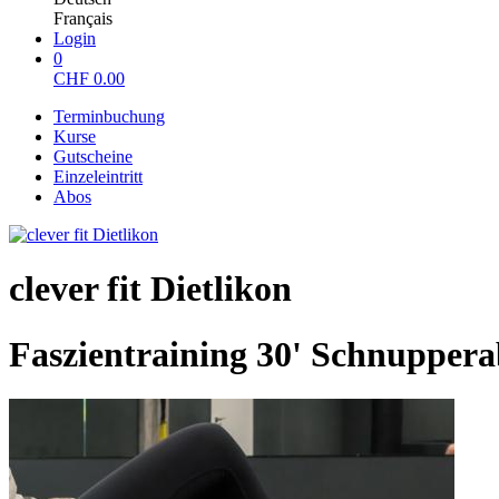
Français
Login
0
CHF
0.00
Terminbuchung
Kurse
Gutscheine
Einzeleintritt
Abos
clever fit Dietlikon
Faszientraining 30' Schnupper