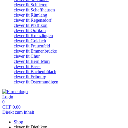
clever fit Schlieren
clever fit Schaffhausen
clever fit Rümlang
clever fit Regensdorf
clever fit Pfäffikon
clever fit Opfikon
clever fit Kreuzlingen
clever fit Goldach
clever fit Frauenfeld
clever fit Emmenbrücke
clever fit Chur
clever fit Bern-Muri
clever fit Basel
clever fit Bachenbülach
clever fit Fribourg
clever fit Ostermundigen
Login
0
CHF
0.00
Direkt zum Inhalt
Shop
clever fit Dietlikon