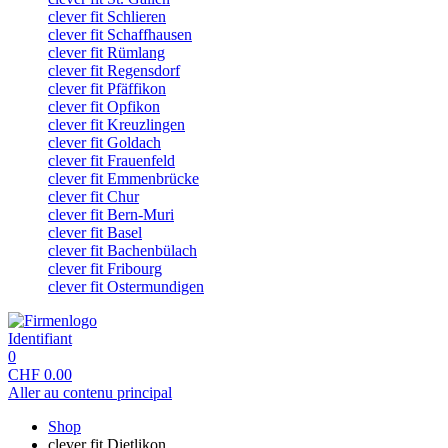
clever fit Schlieren
clever fit Schaffhausen
clever fit Rümlang
clever fit Regensdorf
clever fit Pfäffikon
clever fit Opfikon
clever fit Kreuzlingen
clever fit Goldach
clever fit Frauenfeld
clever fit Emmenbrücke
clever fit Chur
clever fit Bern-Muri
clever fit Basel
clever fit Bachenbülach
clever fit Fribourg
clever fit Ostermundigen
Identifiant
0
CHF
0.00
Aller au contenu principal
Shop
clever fit Dietlikon