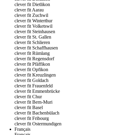
clever fit Dietlikon
clever fit Aarau
clever fit Zuchwil
clever fit Winterthur
clever fit Volketswil
clever fit Steinhausen
clever fit St. Gallen
clever fit Schlieren
clever fit Schaffhausen
clever fit Rümlang
clever fit Regensdorf
clever fit Pfäffikon
clever fit Opfikon
clever fit Kreuzlingen
clever fit Goldach
clever fit Frauenfeld
clever fit Emmenbrücke
clever fit Chur
clever fit Bern-Muri
clever fit Basel
clever fit Bachenbülach
clever fit Fribourg
clever fit Ostermundigen
Français
Français