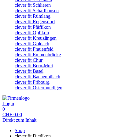
clever fit Schlieren
clever fit Schaffhausen
clever fit Rümlang
clever fit Regensdorf
clever fit Pfäffikon
clever fit Opfikon
clever fit Kreuzlingen
clever fit Goldach
clever fit Frauenfeld
clever fit Emmenbrücke
clever fit Chur
clever fit Bern-Muri
clever fit Basel
clever fit Bachenbülach
clever fit Fribourg
clever fit Ostermundigen
Login
0
CHF
0.00
Direkt zum Inhalt
Shop
clever fit Dietlikon