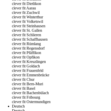
clever fit Dietlikon
clever fit Aarau
clever fit Zuchwil
clever fit Winterthur
clever fit Volketswil
clever fit Steinhausen
clever fit St. Gallen
clever fit Schlieren
clever fit Schaffhausen
clever fit Rümlang
clever fit Regensdorf
clever fit Pfäffikon
clever fit Opfikon
clever fit Kreuzlingen
clever fit Goldach
clever fit Frauenfeld
clever fit Emmenbrücke
clever fit Chur
clever fit Bern-Muri
clever fit Basel
clever fit Bachenbülach
clever fit Fribourg
clever fit Ostermundigen
Deutsch
Deutsch