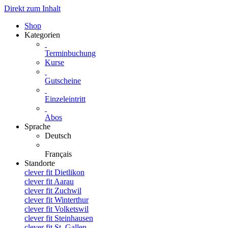
Direkt zum Inhalt
Shop
Kategorien
Terminbuchung
Kurse
Gutscheine
Einzeleintritt
Abos
Sprache
Deutsch
Français
Standorte
clever fit Dietlikon
clever fit Aarau
clever fit Zuchwil
clever fit Winterthur
clever fit Volketswil
clever fit Steinhausen
clever fit St. Gallen