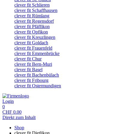
clever fit Schlieren
clever fit Schaffhausen
clever fit Rümlang
clever fit Regensdorf
clever fit Pfäffikon
clever fit Opfikon
clever fit Kreuzlingen
clever fit Goldach
clever fit Frauenfeld
clever fit Emmenbrücke
clever fit Chur
clever fit Bern-Muri
clever fit Basel
clever fit Bachenbülach
clever fit Fribourg
clever fit Ostermundigen
Login
0
CHF
0.00
Direkt zum Inhalt
Shop
clever fit Dietlikon