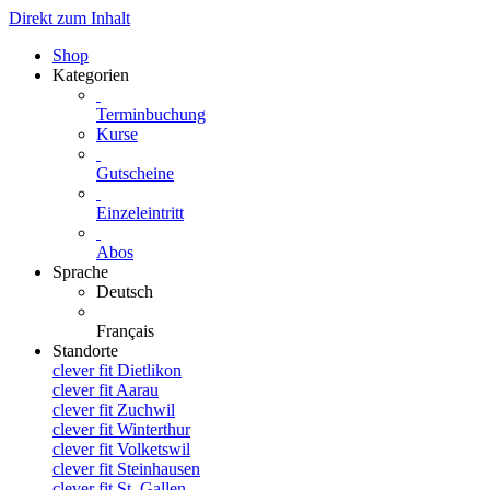
Direkt zum Inhalt
Shop
Kategorien
Terminbuchung
Kurse
Gutscheine
Einzeleintritt
Abos
Sprache
Deutsch
Français
Standorte
clever fit Dietlikon
clever fit Aarau
clever fit Zuchwil
clever fit Winterthur
clever fit Volketswil
clever fit Steinhausen
clever fit St. Gallen