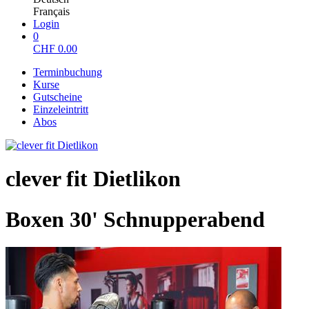
Français
Login
0
CHF
0.00
Terminbuchung
Kurse
Gutscheine
Einzeleintritt
Abos
clever fit Dietlikon
Boxen 30' Schnupperabend