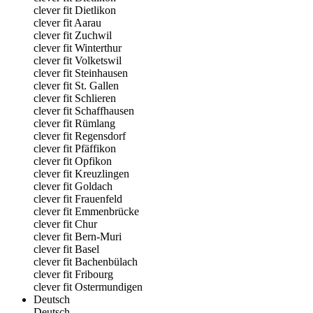
clever fit Dietlikon
clever fit Aarau
clever fit Zuchwil
clever fit Winterthur
clever fit Volketswil
clever fit Steinhausen
clever fit St. Gallen
clever fit Schlieren
clever fit Schaffhausen
clever fit Rümlang
clever fit Regensdorf
clever fit Pfäffikon
clever fit Opfikon
clever fit Kreuzlingen
clever fit Goldach
clever fit Frauenfeld
clever fit Emmenbrücke
clever fit Chur
clever fit Bern-Muri
clever fit Basel
clever fit Bachenbülach
clever fit Fribourg
clever fit Ostermundigen
Deutsch
Deutsch