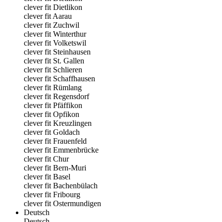
clever fit Dietlikon
clever fit Aarau
clever fit Zuchwil
clever fit Winterthur
clever fit Volketswil
clever fit Steinhausen
clever fit St. Gallen
clever fit Schlieren
clever fit Schaffhausen
clever fit Rümlang
clever fit Regensdorf
clever fit Pfäffikon
clever fit Opfikon
clever fit Kreuzlingen
clever fit Goldach
clever fit Frauenfeld
clever fit Emmenbrücke
clever fit Chur
clever fit Bern-Muri
clever fit Basel
clever fit Bachenbülach
clever fit Fribourg
clever fit Ostermundigen
Deutsch
Deutsch