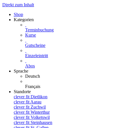
Direkt zum Inhalt
Shop
Kategorien
Terminbuchung
Kurse
Gutscheine
Einzeleintritt
Abos
Sprache
Deutsch
Français
Standorte
clever fit Dietlikon
clever fit Aarau
clever fit Zuchwil
clever fit Winterthur
clever fit Volketswil
clever fit Steinhausen
clever fit St. Gallen