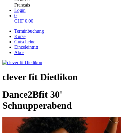
Français
Login
0
CHF
0.00
Terminbuchung
Kurse
Gutscheine
Einzeleintritt
Abos
clever fit Dietlikon
Dance2Bfit 30'
Schnupperabend