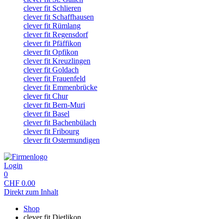
clever fit Schlieren
clever fit Schaffhausen
clever fit Rümlang
clever fit Regensdorf
clever fit Pfäffikon
clever fit Opfikon
clever fit Kreuzlingen
clever fit Goldach
clever fit Frauenfeld
clever fit Emmenbrücke
clever fit Chur
clever fit Bern-Muri
clever fit Basel
clever fit Bachenbülach
clever fit Fribourg
clever fit Ostermundigen
Login
0
CHF
0.00
Direkt zum Inhalt
Shop
clever fit Dietlikon