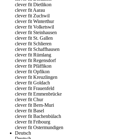
clever fit Dietlikon
clever fit Aarau
clever fit Zuchwil
clever fit Winterthur
clever fit Volketswil
clever fit Steinhausen
clever fit St. Gallen
clever fit Schlieren
clever fit Schaffhausen
clever fit Rümlang
clever fit Regensdorf
clever fit Pfäffikon
clever fit Opfikon
clever fit Kreuzlingen
clever fit Goldach
clever fit Frauenfeld
clever fit Emmenbrücke
clever fit Chur
clever fit Bern-Muri
clever fit Basel
clever fit Bachenbülach
clever fit Fribourg
clever fit Ostermundigen
Deutsch
Deutsch