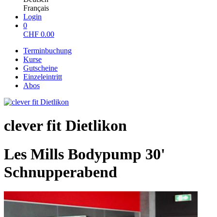
Français
Login
0
CHF
0.00
Terminbuchung
Kurse
Gutscheine
Einzeleintritt
Abos
clever fit Dietlikon
Les Mills Bodypump 30'
Schnupperabend