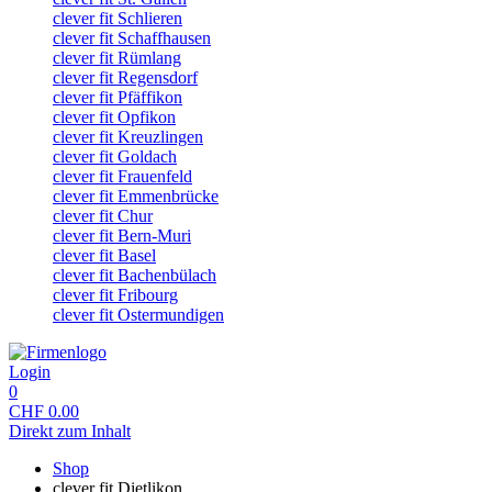
clever fit Schlieren
clever fit Schaffhausen
clever fit Rümlang
clever fit Regensdorf
clever fit Pfäffikon
clever fit Opfikon
clever fit Kreuzlingen
clever fit Goldach
clever fit Frauenfeld
clever fit Emmenbrücke
clever fit Chur
clever fit Bern-Muri
clever fit Basel
clever fit Bachenbülach
clever fit Fribourg
clever fit Ostermundigen
Login
0
CHF
0.00
Direkt zum Inhalt
Shop
clever fit Dietlikon