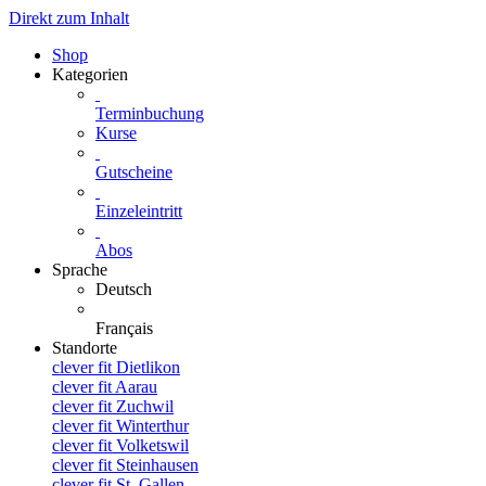
Direkt zum Inhalt
Shop
Kategorien
Terminbuchung
Kurse
Gutscheine
Einzeleintritt
Abos
Sprache
Deutsch
Français
Standorte
clever fit Dietlikon
clever fit Aarau
clever fit Zuchwil
clever fit Winterthur
clever fit Volketswil
clever fit Steinhausen
clever fit St. Gallen