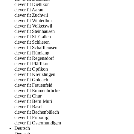
clever fit Dietlikon
clever fit Aarau
clever fit Zuchwil
clever fit Winterthur
clever fit Volketswil
clever fit Steinhausen
clever fit St. Gallen
clever fit Schlieren
clever fit Schaffhausen
clever fit Rümlang
clever fit Regensdorf
clever fit Pfäffikon
clever fit Opfikon
clever fit Kreuzlingen
clever fit Goldach
clever fit Frauenfeld
clever fit Emmenbrücke
clever fit Chur
clever fit Bern-Muri
clever fit Basel
clever fit Bachenbülach
clever fit Fribourg
clever fit Ostermundigen
Deutsch
Deutsch