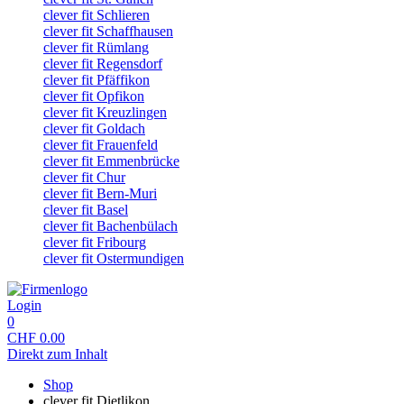
clever fit Schlieren
clever fit Schaffhausen
clever fit Rümlang
clever fit Regensdorf
clever fit Pfäffikon
clever fit Opfikon
clever fit Kreuzlingen
clever fit Goldach
clever fit Frauenfeld
clever fit Emmenbrücke
clever fit Chur
clever fit Bern-Muri
clever fit Basel
clever fit Bachenbülach
clever fit Fribourg
clever fit Ostermundigen
Login
0
CHF
0.00
Direkt zum Inhalt
Shop
clever fit Dietlikon