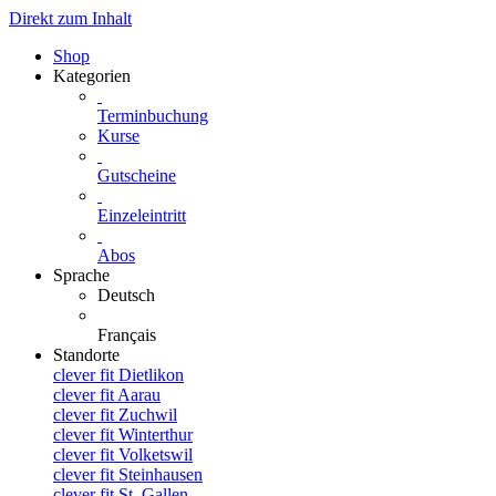
Direkt zum Inhalt
Shop
Kategorien
Terminbuchung
Kurse
Gutscheine
Einzeleintritt
Abos
Sprache
Deutsch
Français
Standorte
clever fit Dietlikon
clever fit Aarau
clever fit Zuchwil
clever fit Winterthur
clever fit Volketswil
clever fit Steinhausen
clever fit St. Gallen