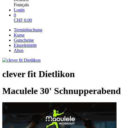
Français
Login
0
CHF
0.00
Terminbuchung
Kurse
Gutscheine
Einzeleintritt
Abos
clever fit Dietlikon
Maculele 30' Schnupperabend