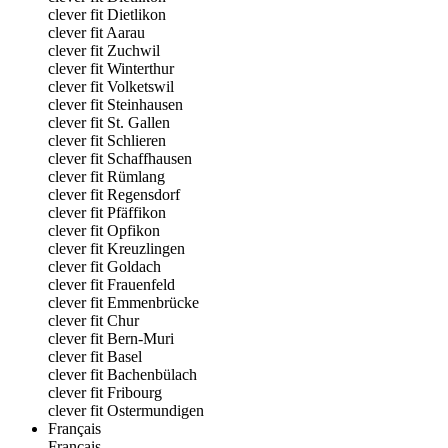
clever fit Dietlikon
clever fit Aarau
clever fit Zuchwil
clever fit Winterthur
clever fit Volketswil
clever fit Steinhausen
clever fit St. Gallen
clever fit Schlieren
clever fit Schaffhausen
clever fit Rümlang
clever fit Regensdorf
clever fit Pfäffikon
clever fit Opfikon
clever fit Kreuzlingen
clever fit Goldach
clever fit Frauenfeld
clever fit Emmenbrücke
clever fit Chur
clever fit Bern-Muri
clever fit Basel
clever fit Bachenbülach
clever fit Fribourg
clever fit Ostermundigen
Français
Français