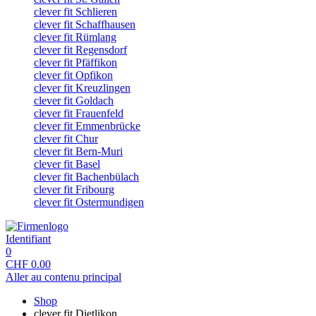
clever fit Schlieren
clever fit Schaffhausen
clever fit Rümlang
clever fit Regensdorf
clever fit Pfäffikon
clever fit Opfikon
clever fit Kreuzlingen
clever fit Goldach
clever fit Frauenfeld
clever fit Emmenbrücke
clever fit Chur
clever fit Bern-Muri
clever fit Basel
clever fit Bachenbülach
clever fit Fribourg
clever fit Ostermundigen
Identifiant
0
CHF
0.00
Aller au contenu principal
Shop
clever fit Dietlikon