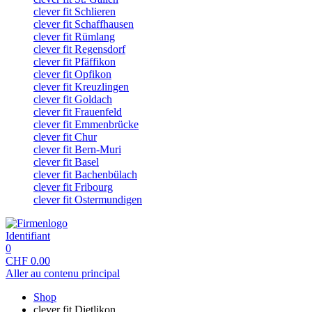
clever fit Schlieren
clever fit Schaffhausen
clever fit Rümlang
clever fit Regensdorf
clever fit Pfäffikon
clever fit Opfikon
clever fit Kreuzlingen
clever fit Goldach
clever fit Frauenfeld
clever fit Emmenbrücke
clever fit Chur
clever fit Bern-Muri
clever fit Basel
clever fit Bachenbülach
clever fit Fribourg
clever fit Ostermundigen
Identifiant
0
CHF
0.00
Aller au contenu principal
Shop
clever fit Dietlikon