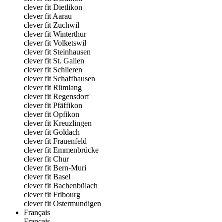
clever fit Dietlikon
clever fit Aarau
clever fit Zuchwil
clever fit Winterthur
clever fit Volketswil
clever fit Steinhausen
clever fit St. Gallen
clever fit Schlieren
clever fit Schaffhausen
clever fit Rümlang
clever fit Regensdorf
clever fit Pfäffikon
clever fit Opfikon
clever fit Kreuzlingen
clever fit Goldach
clever fit Frauenfeld
clever fit Emmenbrücke
clever fit Chur
clever fit Bern-Muri
clever fit Basel
clever fit Bachenbülach
clever fit Fribourg
clever fit Ostermundigen
Français
Français