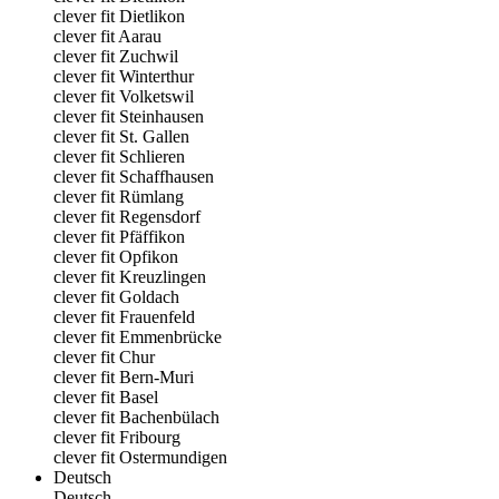
clever fit Dietlikon
clever fit Aarau
clever fit Zuchwil
clever fit Winterthur
clever fit Volketswil
clever fit Steinhausen
clever fit St. Gallen
clever fit Schlieren
clever fit Schaffhausen
clever fit Rümlang
clever fit Regensdorf
clever fit Pfäffikon
clever fit Opfikon
clever fit Kreuzlingen
clever fit Goldach
clever fit Frauenfeld
clever fit Emmenbrücke
clever fit Chur
clever fit Bern-Muri
clever fit Basel
clever fit Bachenbülach
clever fit Fribourg
clever fit Ostermundigen
Deutsch
Deutsch