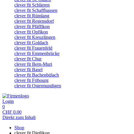
clever fit Schlieren
clever fit Schaffhausen
clever fit Rümlang
clever fit Regensdorf
clever fit Pfäffikon
clever fit Opfikon
clever fit Kreuzlingen
clever fit Goldach
clever fit Frauenfeld
clever fit Emmenbrücke
clever fit Chur
clever fit Bern-Muri
clever fit Basel
clever fit Bachenbülach
clever fit Fribourg
clever fit Ostermundigen
Login
0
CHF
0.00
Direkt zum Inhalt
Shop
clever fit Dietlikon