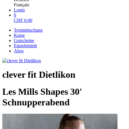
Français
Login
0
CHF
0.00
Terminbuchung
Kurse
Gutscheine
Einzeleintritt
Abos
clever fit Dietlikon
Les Mills Shapes 30'
Schnupperabend