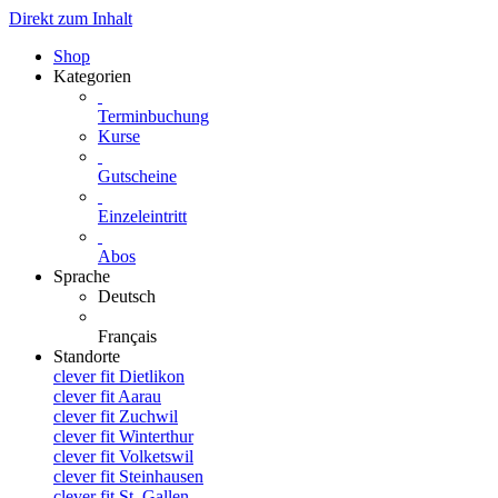
Direkt zum Inhalt
Shop
Kategorien
Terminbuchung
Kurse
Gutscheine
Einzeleintritt
Abos
Sprache
Deutsch
Français
Standorte
clever fit Dietlikon
clever fit Aarau
clever fit Zuchwil
clever fit Winterthur
clever fit Volketswil
clever fit Steinhausen
clever fit St. Gallen