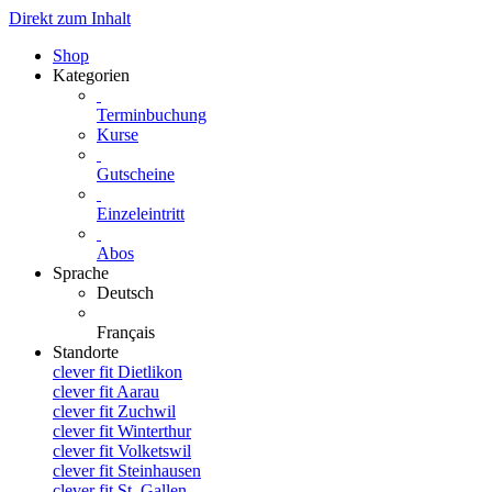
Direkt zum Inhalt
Shop
Kategorien
Terminbuchung
Kurse
Gutscheine
Einzeleintritt
Abos
Sprache
Deutsch
Français
Standorte
clever fit Dietlikon
clever fit Aarau
clever fit Zuchwil
clever fit Winterthur
clever fit Volketswil
clever fit Steinhausen
clever fit St. Gallen