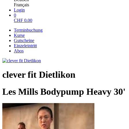
Français
Login
0
CHF
0.00
Terminbuchung
Kurse
Gutscheine
Einzeleintritt
Abos
clever fit Dietlikon
Les Mills Bodypump Heavy 30'