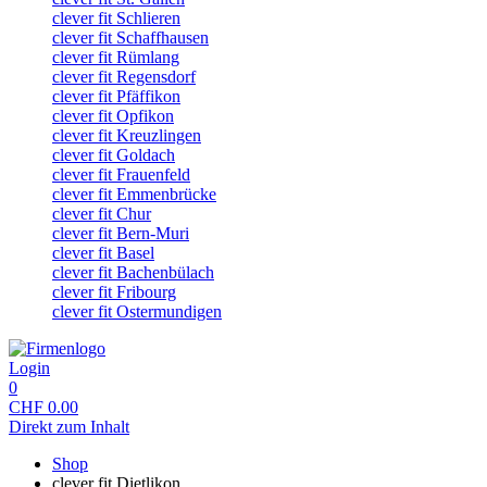
clever fit Schlieren
clever fit Schaffhausen
clever fit Rümlang
clever fit Regensdorf
clever fit Pfäffikon
clever fit Opfikon
clever fit Kreuzlingen
clever fit Goldach
clever fit Frauenfeld
clever fit Emmenbrücke
clever fit Chur
clever fit Bern-Muri
clever fit Basel
clever fit Bachenbülach
clever fit Fribourg
clever fit Ostermundigen
Login
0
CHF
0.00
Direkt zum Inhalt
Shop
clever fit Dietlikon