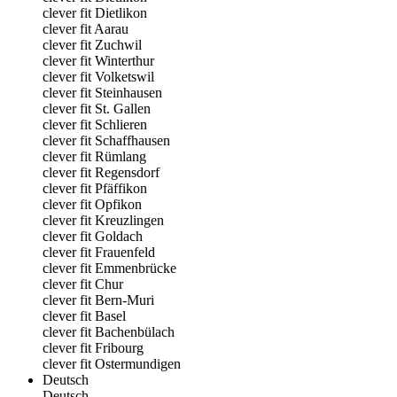
clever fit Dietlikon
clever fit Aarau
clever fit Zuchwil
clever fit Winterthur
clever fit Volketswil
clever fit Steinhausen
clever fit St. Gallen
clever fit Schlieren
clever fit Schaffhausen
clever fit Rümlang
clever fit Regensdorf
clever fit Pfäffikon
clever fit Opfikon
clever fit Kreuzlingen
clever fit Goldach
clever fit Frauenfeld
clever fit Emmenbrücke
clever fit Chur
clever fit Bern-Muri
clever fit Basel
clever fit Bachenbülach
clever fit Fribourg
clever fit Ostermundigen
Deutsch
Deutsch