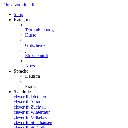
Direkt zum Inhalt
Shop
Kategorien
Terminbuchung
Kurse
Gutscheine
Einzeleintritt
Abos
Sprache
Deutsch
Français
Standorte
clever fit Dietlikon
clever fit Aarau
clever fit Zuchwil
clever fit Winterthur
clever fit Volketswil
clever fit Steinhausen
clever fit St. Gallen