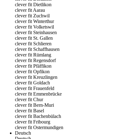
clever fit Dietlikon
clever fit Aarau
clever fit Zuchwil
clever fit Winterthur
clever fit Volketswil
clever fit Steinhausen
clever fit St. Gallen
clever fit Schlieren
clever fit Schaffhausen
clever fit Rümlang
clever fit Regensdorf
clever fit Pfäffikon
clever fit Opfikon
clever fit Kreuzlingen
clever fit Goldach
clever fit Frauenfeld
clever fit Emmenbrücke
clever fit Chur
clever fit Bern-Muri
clever fit Basel
clever fit Bachenbülach
clever fit Fribourg
clever fit Ostermundigen
Deutsch
Deutsch