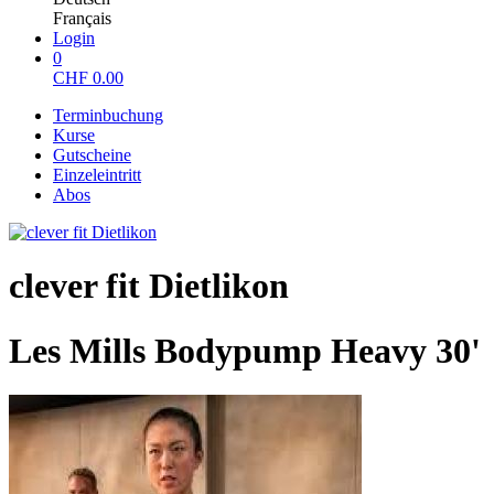
Français
Login
0
CHF
0.00
Terminbuchung
Kurse
Gutscheine
Einzeleintritt
Abos
clever fit Dietlikon
Les Mills Bodypump Heavy 30'