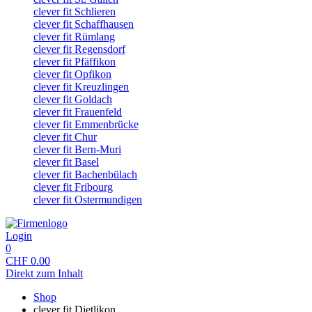
clever fit Schlieren
clever fit Schaffhausen
clever fit Rümlang
clever fit Regensdorf
clever fit Pfäffikon
clever fit Opfikon
clever fit Kreuzlingen
clever fit Goldach
clever fit Frauenfeld
clever fit Emmenbrücke
clever fit Chur
clever fit Bern-Muri
clever fit Basel
clever fit Bachenbülach
clever fit Fribourg
clever fit Ostermundigen
Login
0
CHF
0.00
Direkt zum Inhalt
Shop
clever fit Dietlikon