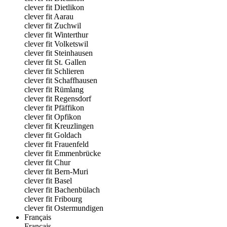
clever fit Dietlikon
clever fit Aarau
clever fit Zuchwil
clever fit Winterthur
clever fit Volketswil
clever fit Steinhausen
clever fit St. Gallen
clever fit Schlieren
clever fit Schaffhausen
clever fit Rümlang
clever fit Regensdorf
clever fit Pfäffikon
clever fit Opfikon
clever fit Kreuzlingen
clever fit Goldach
clever fit Frauenfeld
clever fit Emmenbrücke
clever fit Chur
clever fit Bern-Muri
clever fit Basel
clever fit Bachenbülach
clever fit Fribourg
clever fit Ostermundigen
Français
Français