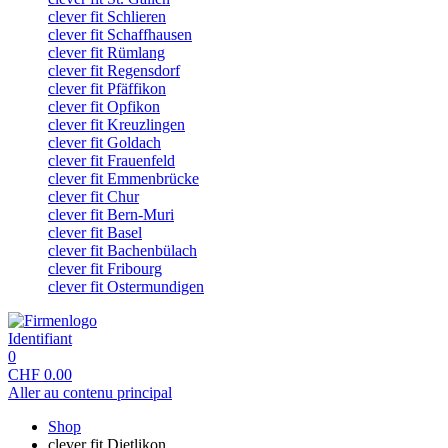
clever fit Schlieren
clever fit Schaffhausen
clever fit Rümlang
clever fit Regensdorf
clever fit Pfäffikon
clever fit Opfikon
clever fit Kreuzlingen
clever fit Goldach
clever fit Frauenfeld
clever fit Emmenbrücke
clever fit Chur
clever fit Bern-Muri
clever fit Basel
clever fit Bachenbülach
clever fit Fribourg
clever fit Ostermundigen
Identifiant
0
CHF
0.00
Aller au contenu principal
Shop
clever fit Dietlikon