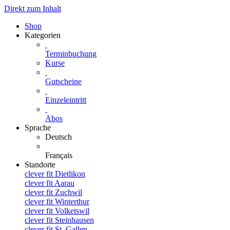
Direkt zum Inhalt
Shop
Kategorien
Terminbuchung
Kurse
Gutscheine
Einzeleintritt
Abos
Sprache
Deutsch
Français
Standorte
clever fit Dietlikon
clever fit Aarau
clever fit Zuchwil
clever fit Winterthur
clever fit Volketswil
clever fit Steinhausen
clever fit St. Gallen