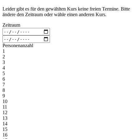
Leider gibt es für den gewählten Kurs keine freien Termine. Bitte
ändere den Zeitraum oder wähle einen anderen Kurs.
Zeitraum
Personenanzahl
1
2
3
4
5
6
7
8
9
10
11
12
13
14
15
16