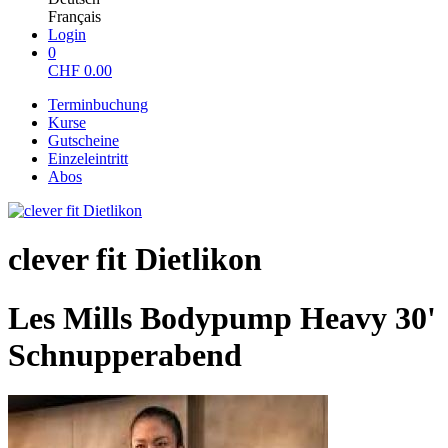
Français
Login
0
CHF
0.00
Terminbuchung
Kurse
Gutscheine
Einzeleintritt
Abos
clever fit Dietlikon
Les Mills Bodypump Heavy 30'
Schnupperabend