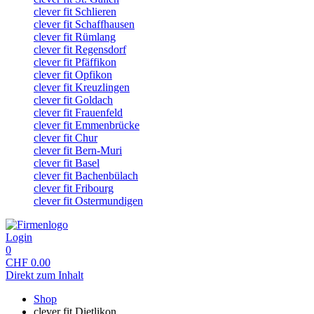
clever fit Schlieren
clever fit Schaffhausen
clever fit Rümlang
clever fit Regensdorf
clever fit Pfäffikon
clever fit Opfikon
clever fit Kreuzlingen
clever fit Goldach
clever fit Frauenfeld
clever fit Emmenbrücke
clever fit Chur
clever fit Bern-Muri
clever fit Basel
clever fit Bachenbülach
clever fit Fribourg
clever fit Ostermundigen
Login
0
CHF
0.00
Direkt zum Inhalt
Shop
clever fit Dietlikon