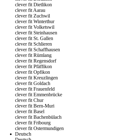
clever fit Dietlikon
clever fit Aarau
clever fit Zuchwil
clever fit Winterthur
clever fit Volketswil
clever fit Steinhausen
clever fit St. Gallen
clever fit Schlieren
clever fit Schaffhausen
clever fit Rümlang
clever fit Regensdorf
clever fit Pfäffikon
clever fit Opfikon
clever fit Kreuzlingen
clever fit Goldach
clever fit Frauenfeld
clever fit Emmenbrücke
clever fit Chur
clever fit Bern-Muri
clever fit Basel
clever fit Bachenbülach
clever fit Fribourg
clever fit Ostermundigen
Deutsch
Deutsch